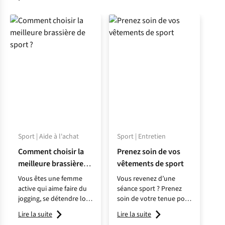
Sport | Aide à l'achat
Sport | Entretien
Comment choisir la
Prenez soin de vos
meilleure brassière
vêtements de sport
de sport ?
Vous êtes une femme
Vous revenez d’une
active qui aime faire du
séance sport ? Prenez
jogging, se détendre lors
soin de votre tenue pour
d’une séance de yoga ou
en profiter de longues
Lire la suite
Lire la suite
profiter d’un
années !