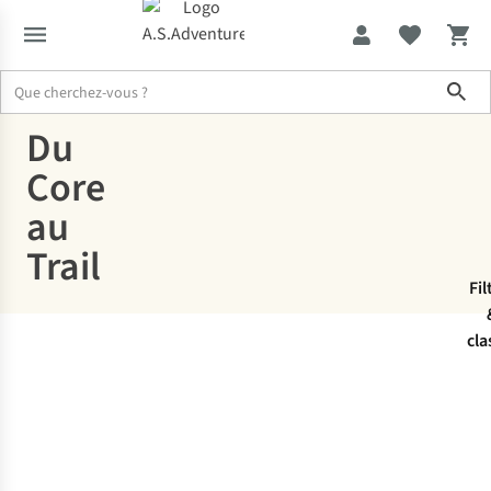
Sho
Du
Activewear
Vêtements
Core
au
Trail
Fil
Yoga
Running
cla