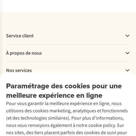
cet
vous
une
s’entraîner
égard.
équiper
veste
confortablement
Ces
de
imperméable
par
textiles
chaussures
empêche
tous
permettent
de
le
les
Service client
d’évacuer
running
vent
temps.
la
avec
froid
Questions fréquentes
sueur
une
À propos de nous
ou
Commander
rapidement
membrane
les
Payer
et
Travailler chez A.S.Adventure
pour
précipitations
Nos services
Livraison
efficacement,
Explore More
éviter
de
Retourner
ce
Entreprise responsable
les
Location / Location sports d’hiver
Paramétrage des cookies pour une
s’emparer
Rétractation d'une commande
qui
Découvrez
À propos d’Ayacucho
pieds
Seconde-main
de
meilleure expérience en ligne
Entretien & réparations
les
Nos magasins
mouillés
Entretien de ski
votre
A.S.Magazine
Garantie
maintient
Pour vous garantir la meilleure expérience en ligne, nous
À propos d’A.S.Adventure
Service de lavage
chaleur
Explore Camp
Contactez-nous
aussi
utilisons des cookies marketing, analytiques et fonctionnels
Déclaration d'accessibilité
Entretien de chaussures
corporelle,
Gear Check
secs
(et des technologies similaires). Pour plus d'informations,
Réparation de chaussures
tandis
Expertise & conseils
que
nous vous renvoyons également à notre cookie policy. Sur
Abonnez-vous à la newsletter
que
Réparation de vêtements
possible.
nos sites, des tiers placent parfois des cookies de suivi pour
des
Retouches