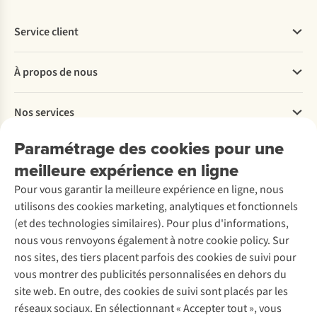
Service client
Questions fréquentes
À propos de nous
Commander
Payer
Travailler chez A.S.Adventure
Nos services
Livraison
Explore More
Retourner
Entreprise responsable
Location / Location sports d’hiver
Paramétrage des cookies pour une
Rétractation d'une commande
Découvrez
À propos d’Ayacucho
Seconde-main
meilleure expérience en ligne
Entretien & réparations
Nos magasins
Entretien de ski
A.S.Magazine
Garantie
Pour vous garantir la meilleure expérience en ligne, nous
À propos d’A.S.Adventure
Service de lavage
Explore Camp
Contactez-nous
utilisons des cookies marketing, analytiques et fonctionnels
Déclaration d'accessibilité
Entretien de chaussures
Gear Check
(et des technologies similaires). Pour plus d'informations,
Réparation de chaussures
Expertise & conseils
nous vous renvoyons également à notre cookie policy. Sur
Abonnez-vous à la newsletter
Réparation de vêtements
nos sites, des tiers placent parfois des cookies de suivi pour
Retouches
vous montrer des publicités personnalisées en dehors du
Pour les entreprises
Suivez-nous
site web. En outre, des cookies de suivi sont placés par les
réseaux sociaux. En sélectionnant « Accepter tout », vous