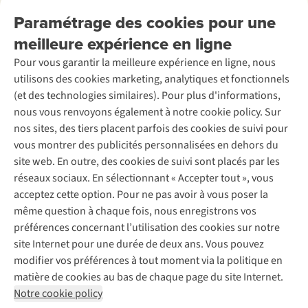
Retourner
Entreprise responsable
Location / Location sports d’hiver
Paramétrage des cookies pour une
Rétractation d'une commande
Découvrez
À propos d’Ayacucho
Seconde-main
meilleure expérience en ligne
Entretien & réparations
Nos magasins
Entretien de ski
A.S.Magazine
Garantie
Pour vous garantir la meilleure expérience en ligne, nous
À propos d’A.S.Adventure
Service de lavage
Explore Camp
Contactez-nous
utilisons des cookies marketing, analytiques et fonctionnels
Déclaration d'accessibilité
Entretien de chaussures
Gear Check
(et des technologies similaires). Pour plus d'informations,
Réparation de chaussures
Expertise & conseils
nous vous renvoyons également à notre cookie policy. Sur
Abonnez-vous à la newsletter
Réparation de vêtements
nos sites, des tiers placent parfois des cookies de suivi pour
Retouches
vous montrer des publicités personnalisées en dehors du
Pour les entreprises
Suivez-nous
site web. En outre, des cookies de suivi sont placés par les
réseaux sociaux. En sélectionnant « Accepter tout », vous
acceptez cette option. Pour ne pas avoir à vous poser la
même question à chaque fois, nous enregistrons vos
préférences concernant l’utilisation des cookies sur notre
site Internet pour une durée de deux ans. Vous pouvez
Mentions légales
Politique de confidentialité
modifier vos préférences à tout moment via la politique en
Conditions générales
Cookie Policy
matière de cookies au bas de chaque page du site Internet.
Notre cookie policy
AS Adventure Luxemburg SA,
Boulevard F.W. Raiffeisen 25,