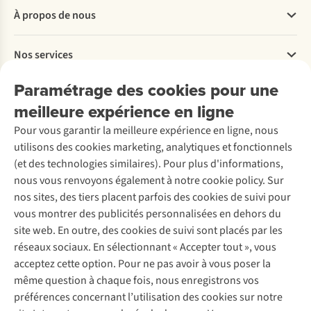
Questions fréquentes
À propos de nous
Commander
Payer
Travailler chez A.S.Adventure
Nos services
Livraison
Explore More
Retourner
Entreprise responsable
Location / Location sports d’hiver
Paramétrage des cookies pour une
Rétractation d'une commande
Découvrez
À propos d’Ayacucho
Seconde-main
meilleure expérience en ligne
Entretien & réparations
Nos magasins
Entretien de ski
A.S.Magazine
Garantie
Pour vous garantir la meilleure expérience en ligne, nous
À propos d’A.S.Adventure
Service de lavage
Explore Camp
Contactez-nous
utilisons des cookies marketing, analytiques et fonctionnels
Déclaration d'accessibilité
Entretien de chaussures
Gear Check
(et des technologies similaires). Pour plus d'informations,
Réparation de chaussures
Expertise & conseils
nous vous renvoyons également à notre cookie policy. Sur
Abonnez-vous à la newsletter
Réparation de vêtements
nos sites, des tiers placent parfois des cookies de suivi pour
Retouches
vous montrer des publicités personnalisées en dehors du
Pour les entreprises
Suivez-nous
site web. En outre, des cookies de suivi sont placés par les
réseaux sociaux. En sélectionnant « Accepter tout », vous
acceptez cette option. Pour ne pas avoir à vous poser la
même question à chaque fois, nous enregistrons vos
préférences concernant l’utilisation des cookies sur notre