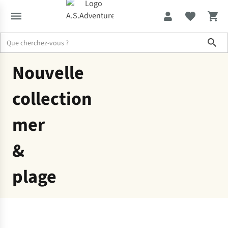
Sho
Homme
Maillots de bain
Nouvelle
collection
mer
&
plage