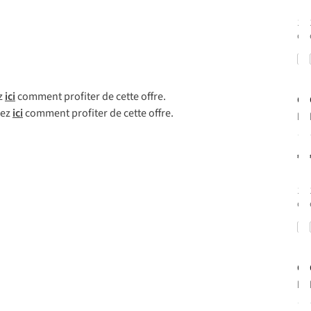
1
c
dis
1
c
ez
ici
comment profiter de cette offre.
Ga
rez
ici
comment profiter de cette offre.
Mo
Sp
43
€8
Saf
1
c
dis
1
c
Ga
Mo
Sp