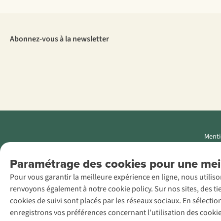
Abonnez-vous à la newsletter
Menti
AS Adventure
Paramétrage des cookies pour une meil
Luxemburg SA,
Pour vous garantir la meilleure expérience en ligne, nous utilis
Boulevard F.W.
renvoyons également à notre cookie policy. Sur nos sites, des ti
Raiffeisen 25, L-
cookies de suivi sont placés par les réseaux sociaux. En sélecti
2411
enregistrons vos préférences concernant l’utilisation des cooki
Luxembourg