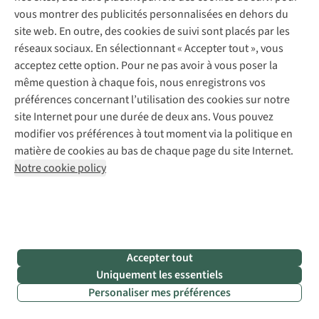
Retouches
vous montrer des publicités personnalisées en dehors du
Pour les entreprises
Suivez-nous
site web. En outre, des cookies de suivi sont placés par les
réseaux sociaux. En sélectionnant « Accepter tout », vous
acceptez cette option. Pour ne pas avoir à vous poser la
même question à chaque fois, nous enregistrons vos
préférences concernant l’utilisation des cookies sur notre
site Internet pour une durée de deux ans. Vous pouvez
Mentions légales
Politique de confidentialité
modifier vos préférences à tout moment via la politique en
Conditions générales
Cookie Policy
matière de cookies au bas de chaque page du site Internet.
Notre cookie policy
AS Adventure Luxemburg SA,
Boulevard F.W. Raiffeisen 25,
L-2411 Luxembourg
team@asadventure.com
+32 (0)3 828 30 15
TVA LU 145.75.057
Accepter tout
Uniquement les essentiels
Personaliser mes préférences
Filtrer & classer