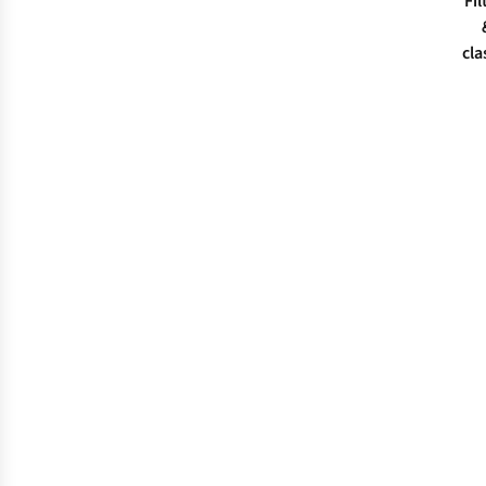
Fil
cla