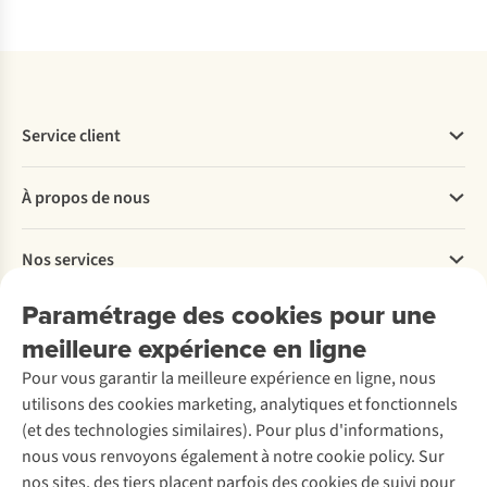
Service client
Questions fréquentes
À propos de nous
Commander
Payer
Travailler chez A.S.Adventure
Nos services
Livraison
Explore More
Retourner
Entreprise responsable
Location / Location sports d’hiver
Paramétrage des cookies pour une
Rétractation d'une commande
Découvrez
À propos d’Ayacucho
Seconde-main
meilleure expérience en ligne
Entretien & réparations
Nos magasins
Entretien de ski
A.S.Magazine
Garantie
Pour vous garantir la meilleure expérience en ligne, nous
À propos d’A.S.Adventure
Service de lavage
Explore Camp
Contactez-nous
utilisons des cookies marketing, analytiques et fonctionnels
Déclaration d'accessibilité
Entretien de chaussures
Gear Check
(et des technologies similaires). Pour plus d'informations,
Réparation de chaussures
Expertise & conseils
nous vous renvoyons également à notre cookie policy. Sur
Abonnez-vous à la newsletter
Réparation de vêtements
nos sites, des tiers placent parfois des cookies de suivi pour