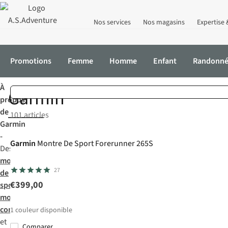
Nos services
Nos magasins
Expertise 
Tous
roniques
Promotions
Femme
Homme
Enfant
Randonn
 sport
utdoor
Cyclisme
Course
À
Accueil
Marques
Garmin
Garmin
propos
de
101 articles
Nouveau
Garmin
-
Garmin
Montre De Sport Forerunner 265S
Des
montres
27
de
€399,00
sport
,
montres
connectées
1
couleur disponible
et
Comparer