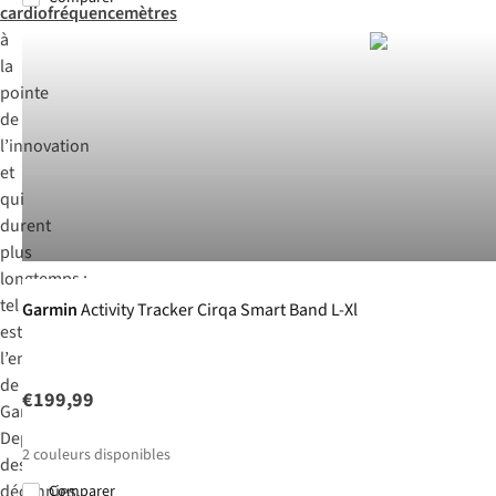
cardiofréquencemètres
à
la
pointe
de
l’innovation
et
qui
durent
plus
Nouveau
longtemps :
tel
Garmin
Activity Tracker Cirqa Smart Band L-Xl
est
l’engagement
de
€199,99
Garmin.
Depuis
2
couleurs disponibles
des
décennies,
Comparer