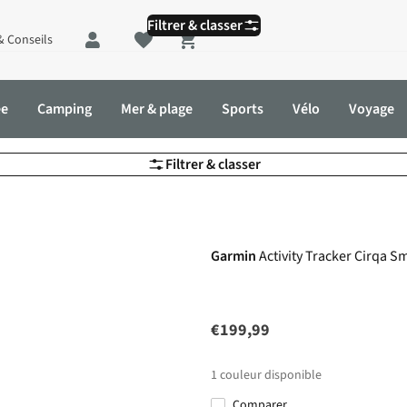
Filtrer & classer
& Conseils
Shopping cart
ée
Camping
Mer & plage
Sports
Vélo
Voyage
Filtrer & classer
Nouveau
Garmin
Activity Tracker Cirqa 
€199,99
1
couleur disponible
Comparer