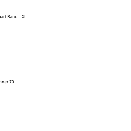
mart Band L-Xl
nner 70