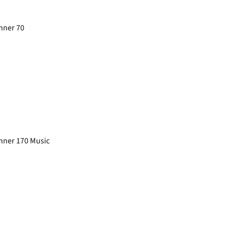
nner 70
nner 170 Music