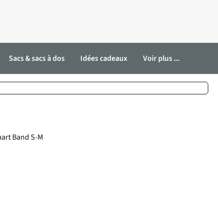
Sacs & sacs à dos
Idées cadeaux
Voir plus ...
Smart Band S-M