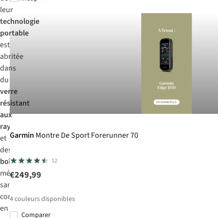
leur
technologie
portable
est
abritée
dans
du
verre
résistant
aux
rayures
Garmin
Montre De Sport Forerunner 70
et
des
boîtiers
12
métalliques
robustes
,
€249,99
sans
compromis
4
couleurs disponibles
en
Comparer