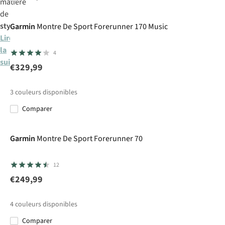
matière
de
style
Garmin
Montre De Sport Forerunner 170 Music
Lire
la
4
suite
€329,99
3
couleurs disponibles
Comparer
Garmin
Montre De Sport Forerunner 70
12
€249,99
4
couleurs disponibles
Comparer