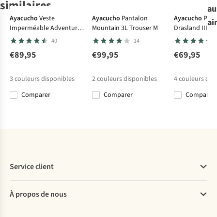
similaires
au
-30%
-30%
Ayacucho
Veste
Ayacucho
Pantalon
Ayacucho
Pola
ai
Imperméable Adventure
Mountain 3L Trouser M
Drasland III
Ayacucho
Royal Robbins
The North Face
Smartwool
Jacket II M
40
14
Short
Short M All In
Short M
Short Men'S
Blackwell
Limestone
Merino 7"
€89,95
€99,95
€69,95
4
7
Corduroy
Short
Cargo Hike
€59,95
€79,95
€65,00
€89,95
Shorts M
Short
3
couleurs disponibles
2
couleurs disponibles
4
couleurs dis
€55,97
€62,97
Comparer
Comparer
Comparer
%
Comparer
Comparer
Comparer
Comparer
Service client
Questions fréquentes
À propos de nous
Commander
Payer
Travailler chez A.S.Adventure