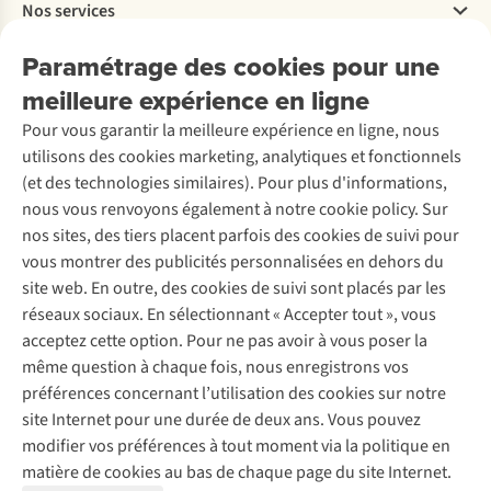
Nos services
Livraison
Explore More
Retourner
Entreprise responsable
Location / Location sports d’hiver
Paramétrage des cookies pour une
Rétractation d'une commande
Découvrez
À propos d’Ayacucho
Seconde-main
meilleure expérience en ligne
Entretien & réparations
Nos magasins
Entretien de ski
A.S.Magazine
Garantie
Pour vous garantir la meilleure expérience en ligne, nous
À propos d’A.S.Adventure
Service de lavage
Explore Camp
Contactez-nous
utilisons des cookies marketing, analytiques et fonctionnels
Déclaration d'accessibilité
Entretien de chaussures
Gear Check
(et des technologies similaires). Pour plus d'informations,
Réparation de chaussures
Expertise & conseils
nous vous renvoyons également à notre cookie policy. Sur
Abonnez-vous à la newsletter
Réparation de vêtements
nos sites, des tiers placent parfois des cookies de suivi pour
Retouches
vous montrer des publicités personnalisées en dehors du
Pour les entreprises
Suivez-nous
site web. En outre, des cookies de suivi sont placés par les
réseaux sociaux. En sélectionnant « Accepter tout », vous
acceptez cette option. Pour ne pas avoir à vous poser la
même question à chaque fois, nous enregistrons vos
préférences concernant l’utilisation des cookies sur notre
site Internet pour une durée de deux ans. Vous pouvez
Mentions légales
Politique de confidentialité
modifier vos préférences à tout moment via la politique en
Conditions générales
Cookie Policy
matière de cookies au bas de chaque page du site Internet.