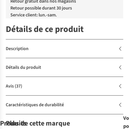
Retour gratuit dans nos magasins
Retour possible durant 30 jours
Service client: lun.-sam.
Détails de ce produit
Description
Détails du produit
Avis
(37)
Caractéristiques de durabilité
Vo
Produits
Plus de cette marque
po
Le choix A.S.Adventure