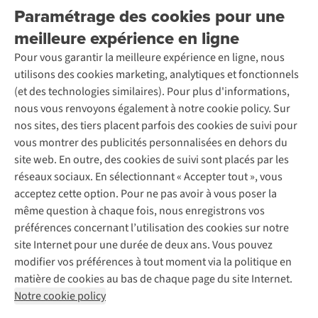
Entreprise responsable
Location / Location sports d’hiver
Paramétrage des cookies pour une
Rétractation d'une commande
Découvrez
À propos d’Ayacucho
Seconde-main
meilleure expérience en ligne
Entretien & réparations
Nos magasins
Entretien de ski
A.S.Magazine
Garantie
Pour vous garantir la meilleure expérience en ligne, nous
À propos d’A.S.Adventure
Service de lavage
Explore Camp
Contactez-nous
utilisons des cookies marketing, analytiques et fonctionnels
Déclaration d'accessibilité
Entretien de chaussures
Gear Check
(et des technologies similaires). Pour plus d'informations,
Réparation de chaussures
Expertise & conseils
nous vous renvoyons également à notre cookie policy. Sur
Abonnez-vous à la newsletter
Réparation de vêtements
nos sites, des tiers placent parfois des cookies de suivi pour
Retouches
vous montrer des publicités personnalisées en dehors du
Pour les entreprises
Suivez-nous
site web. En outre, des cookies de suivi sont placés par les
réseaux sociaux. En sélectionnant « Accepter tout », vous
acceptez cette option. Pour ne pas avoir à vous poser la
même question à chaque fois, nous enregistrons vos
préférences concernant l’utilisation des cookies sur notre
site Internet pour une durée de deux ans. Vous pouvez
Mentions légales
Politique de confidentialité
modifier vos préférences à tout moment via la politique en
Conditions générales
Cookie Policy
matière de cookies au bas de chaque page du site Internet.
Notre cookie policy
AS Adventure Luxemburg SA,
Boulevard F.W. Raiffeisen 25,