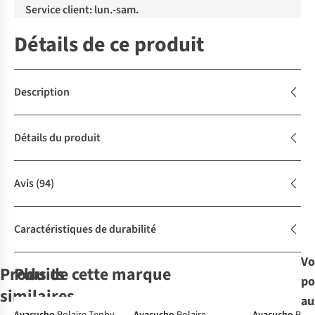
Service client: lun.-sam.
Détails de ce produit
Description
Détails du produit
Avis
(94)
Caractéristiques de durabilité
Vo
Produits
Plus de cette marque
po
similaires
au
-30%
-50%
-30%
-50%