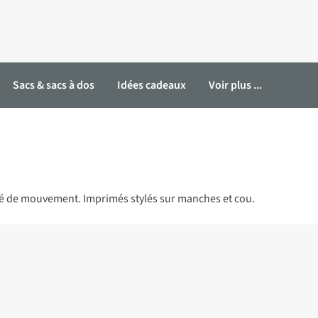
Sacs & sacs à dos
Idées cadeaux
Voir plus ...
erté de mouvement. Imprimés stylés sur manches et cou.