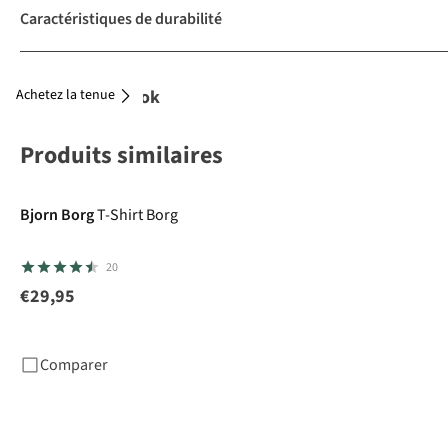
Caractéristiques de durabilité
Achetez la tenue
Complétez le look
Produits similaires
Bjorn Borg
T-Shirt Borg
20
€29,95
Comparer