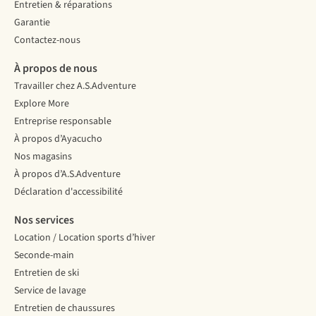
Kebers
le
les
Entretien & réparations
vous
rythme
articulations ?
Garantie
présente
qui
Alors
Contactez-nous
ses
compte.
le
modèles
Une
Pilates
À propos de nous
préférés.
bonne
est
Travailler chez A.S.Adventure
nutrition
fait
et
pour
Explore More
une
vous !
Entreprise responsable
bonne
À propos d’Ayacucho
hydratation
Nos magasins
vous
permettront
À propos d’A.S.Adventure
d’être
Déclaration d'accessibilité
plus
performant
Nos services
et
Location / Location sports d’hiver
de
Seconde-main
mieux
récupérer.
Entretien de ski
Karolien
Service de lavage
Rector,
Entretien de chaussures
diététicienne