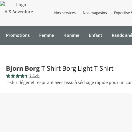
Nos services
Nos magasins
Expertise 
Promotions
Femme
Homme
Enfant
Randonn
Accueil
T-Shirt Borg Light T-Shirt
Bjorn Borg
T-Shirt Borg Light T-Shirt
7 Avis
T-shirt léger et respirant avec tissu à séchage rapide pour un 