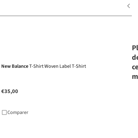
P
d
c
New Balance
T-Shirt Woven Label T-Shirt
m
€35,00
Bj
Sh
Comparer
€2
2
c