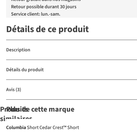
Retour possible durant 30 jours
Service client: lun.-sam.
Détails de ce produit
Description
Détails du produit
Avis
(3)
Produits
Plus de cette marque
similaires
-30%
Ultraléger
-30%
Columbia
Short Cedar Crest™ Short