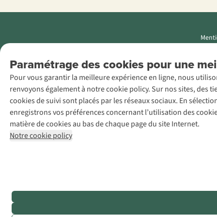
Menti
AS Adventure
Paramétrage des cookies pour une meil
Luxemburg SA,
Pour vous garantir la meilleure expérience en ligne, nous utilis
Boulevard F.W.
renvoyons également à notre cookie policy. Sur nos sites, des ti
Raiffeisen 25, L-
cookies de suivi sont placés par les réseaux sociaux. En sélecti
2411
enregistrons vos préférences concernant l’utilisation des cooki
Luxembourg
matière de cookies au bas de chaque page du site Internet.
+32 (0)3 828
Notre cookie policy
30 15
team@asadventure.com
TVA LU
145.75.057