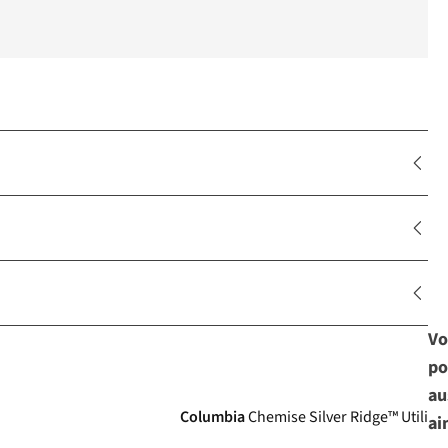
Vo
po
au
Columbia
Chemise Silver Ridge™ Utility I
ai