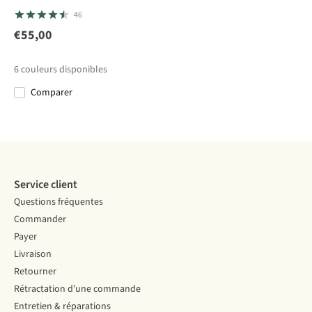
Jack Wolfskin
Jack
Sherpa
Jack
Short
46
Short Hikeout
Wolfskin
Ghoral Short
Wolfskin
Shorts W
Short Pico
Short
€55,00
19
6
2
Trail Shorts
Prelight Trail
€79,95
€75,00
€80,00
€80,00
W
Shorts W
6
couleurs disponibles
€55,97
€56,00
Comparer
Comparer
Comparer
Comparer
Comparer
Service client
Questions fréquentes
Commander
Payer
Livraison
Retourner
Rétractation d'une commande
Entretien & réparations