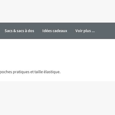
Sacs & sacs à dos
Idées cadeaux
Voir plus ...
oches pratiques et taille élastique.