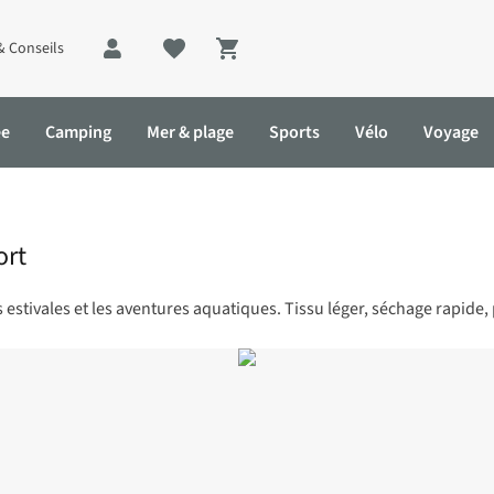
& Conseils
Shopping cart
ée
Camping
Mer & plage
Sports
Vélo
Voyage
ort
tivales et les aventures aquatiques. Tissu léger, séchage rapide, p