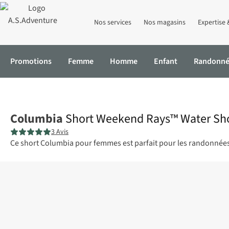
Nos services
Nos magasins
Expertise 
Promotions
Femme
Homme
Enfant
Randonn
Accueil
Short Weekend Rays™ Water Short
Columbia
Short Weekend Rays™ Water Sh
3 Avis
Ce short Columbia pour femmes est parfait pour les randonnées es