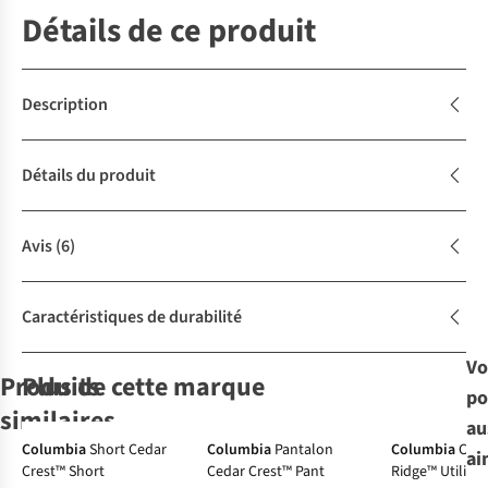
Détails de ce produit
Description
Détails du produit
Avis
(6)
Caractéristiques de durabilité
Vo
Produits
Plus de cette marque
po
similaires
au
-30%
-50%
Columbia
Short Cedar
Columbia
Pantalon
Columbia
Chem
ai
Crest™ Short
Cedar Crest™ Pant
Ridge™ Utility I
Columbia
icebreaker
Sherpa
Sherpa
T-
T-Shirt
T-
T-Shirt