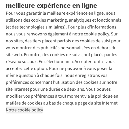
Seconde-main
meilleure expérience en ligne
Entretien & réparations
Nos magasins
Entretien de ski
A.S.Magazine
Garantie
Pour vous garantir la meilleure expérience en ligne, nous
À propos d’A.S.Adventure
Service de lavage
Explore Camp
Contactez-nous
utilisons des cookies marketing, analytiques et fonctionnels
Déclaration d'accessibilité
Entretien de chaussures
Gear Check
(et des technologies similaires). Pour plus d'informations,
Réparation de chaussures
Expertise & conseils
nous vous renvoyons également à notre cookie policy. Sur
Abonnez-vous à la newsletter
Réparation de vêtements
nos sites, des tiers placent parfois des cookies de suivi pour
Retouches
vous montrer des publicités personnalisées en dehors du
Pour les entreprises
Suivez-nous
site web. En outre, des cookies de suivi sont placés par les
réseaux sociaux. En sélectionnant « Accepter tout », vous
acceptez cette option. Pour ne pas avoir à vous poser la
même question à chaque fois, nous enregistrons vos
préférences concernant l’utilisation des cookies sur notre
site Internet pour une durée de deux ans. Vous pouvez
Mentions légales
Politique de confidentialité
modifier vos préférences à tout moment via la politique en
Conditions générales
Cookie Policy
matière de cookies au bas de chaque page du site Internet.
Notre cookie policy
AS Adventure Luxemburg SA,
Boulevard F.W. Raiffeisen 25,
L-2411 Luxembourg
team@asadventure.com
+32 (0)3 828 30 15