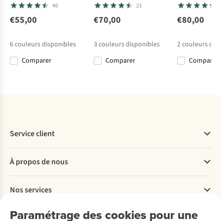
46
21
Shirt Parsons
Shirt W Mer 125
Neha V-Neck Tee
Neha V-Neck Tee
Point™ Back
Cool-Lite
€55,00
€70,00
€80,00
1
27
27
Graphic Tee
Sphere Ss Tee
€45,00
€85,95
€50,00
€50,00
Across
6
couleurs disponibles
3
couleurs disponibles
2
couleurs dis
€31,50
€42,98
Comparer
Comparer
Comparer
Comparer
Comparer
Comparer
Comparer
Service client
Questions fréquentes
À propos de nous
Commander
Payer
Travailler chez A.S.Adventure
Nos services
Livraison
Explore More
Retourner
Entreprise responsable
Location / Location sports d’hiver
Paramétrage des cookies pour une
Rétractation d'une commande
Découvrez
À propos d’Ayacucho