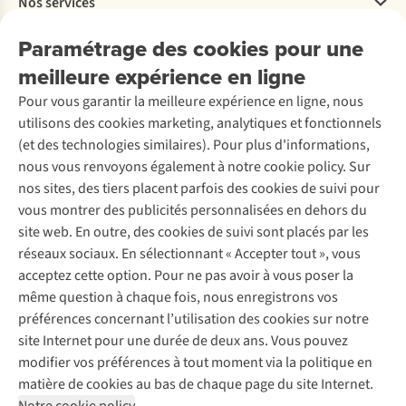
Nos services
Livraison
Explore More
Retourner
Entreprise responsable
Location / Location sports d’hiver
Paramétrage des cookies pour une
Rétractation d'une commande
Découvrez
À propos d’Ayacucho
Seconde-main
meilleure expérience en ligne
Entretien & réparations
Nos magasins
Entretien de ski
A.S.Magazine
Garantie
Pour vous garantir la meilleure expérience en ligne, nous
À propos d’A.S.Adventure
Service de lavage
Explore Camp
Contactez-nous
utilisons des cookies marketing, analytiques et fonctionnels
Déclaration d'accessibilité
Entretien de chaussures
Gear Check
(et des technologies similaires). Pour plus d'informations,
Réparation de chaussures
Expertise & conseils
nous vous renvoyons également à notre cookie policy. Sur
Abonnez-vous à la newsletter
Réparation de vêtements
nos sites, des tiers placent parfois des cookies de suivi pour
Retouches
vous montrer des publicités personnalisées en dehors du
Pour les entreprises
Suivez-nous
site web. En outre, des cookies de suivi sont placés par les
réseaux sociaux. En sélectionnant « Accepter tout », vous
acceptez cette option. Pour ne pas avoir à vous poser la
même question à chaque fois, nous enregistrons vos
préférences concernant l’utilisation des cookies sur notre
site Internet pour une durée de deux ans. Vous pouvez
Mentions légales
Politique de confidentialité
modifier vos préférences à tout moment via la politique en
Conditions générales
Cookie Policy
matière de cookies au bas de chaque page du site Internet.