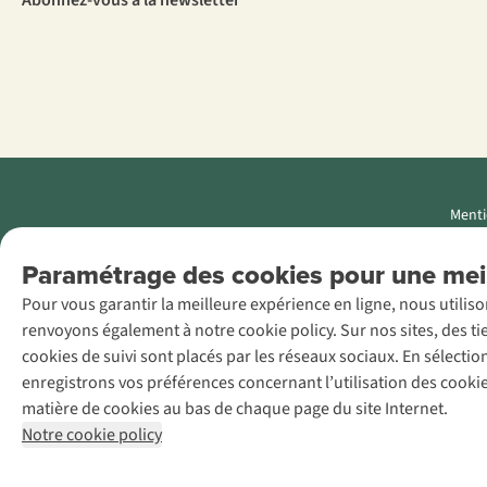
Abonnez-vous à la newsletter
Menti
AS Adventure
Paramétrage des cookies pour une meil
Luxemburg SA,
Pour vous garantir la meilleure expérience en ligne, nous utilis
Boulevard F.W.
renvoyons également à notre cookie policy. Sur nos sites, des ti
Raiffeisen 25, L-
cookies de suivi sont placés par les réseaux sociaux. En sélecti
2411
enregistrons vos préférences concernant l’utilisation des cooki
Luxembourg
matière de cookies au bas de chaque page du site Internet.
+32 (0)3 828
Notre cookie policy
30 15
team@asadventure.com