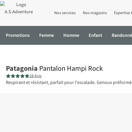
Nos services
Nos magasins
Expertise 
Promotions
Femme
Homme
Enfant
Randonn
Accueil
Pantalon Hampi Rock
Patagonia
Pantalon Hampi Rock
28 Avis
Respirant et résistant, parfait pour l'escalade. Genoux préform