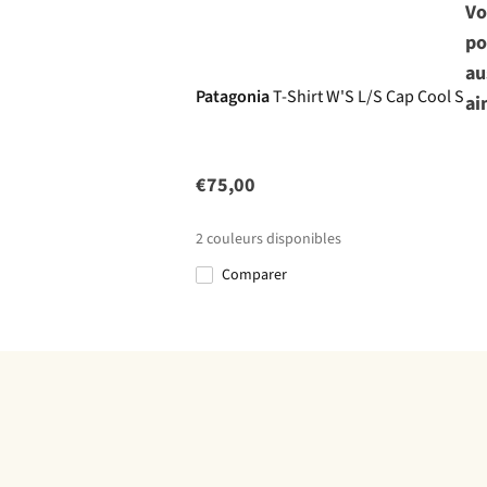
Vo
po
Ultraléger
au
Patagonia
T-Shirt W'S L/S Cap Cool Sun 
ai
€75,00
2
couleurs disponibles
Comparer