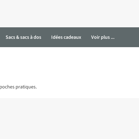
Sacs & sacs à dos
Idées cadeaux
Voir plus ...
 poches pratiques.