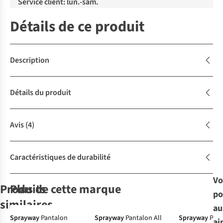
Service client: lun.-sam.
Détails de ce produit
Description
Détails du produit
Avis
(4)
Caractéristiques de durabilité
Vo
Produits
Plus de cette marque
po
Gore-Tex
similaires
au
Sprayway
Pantalon
Sprayway
Pantalon All
Sprayway
Pola
ai