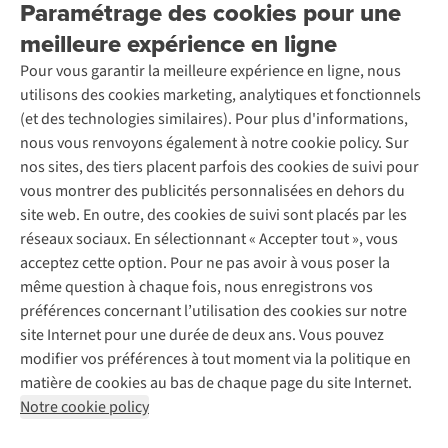
Location / Location sports d’hiver
Paramétrage des cookies pour une
Rétractation d'une commande
Découvrez
À propos d’Ayacucho
Seconde-main
meilleure expérience en ligne
Entretien & réparations
Nos magasins
Entretien de ski
A.S.Magazine
Garantie
Pour vous garantir la meilleure expérience en ligne, nous
À propos d’A.S.Adventure
Service de lavage
Explore Camp
Contactez-nous
utilisons des cookies marketing, analytiques et fonctionnels
Déclaration d'accessibilité
Entretien de chaussures
Gear Check
(et des technologies similaires). Pour plus d'informations,
Réparation de chaussures
Expertise & conseils
nous vous renvoyons également à notre cookie policy. Sur
Abonnez-vous à la newsletter
Réparation de vêtements
nos sites, des tiers placent parfois des cookies de suivi pour
Retouches
vous montrer des publicités personnalisées en dehors du
Pour les entreprises
Suivez-nous
site web. En outre, des cookies de suivi sont placés par les
réseaux sociaux. En sélectionnant « Accepter tout », vous
acceptez cette option. Pour ne pas avoir à vous poser la
même question à chaque fois, nous enregistrons vos
préférences concernant l’utilisation des cookies sur notre
site Internet pour une durée de deux ans. Vous pouvez
Mentions légales
Politique de confidentialité
modifier vos préférences à tout moment via la politique en
Conditions générales
Cookie Policy
matière de cookies au bas de chaque page du site Internet.
Notre cookie policy
AS Adventure Luxemburg SA,
Boulevard F.W. Raiffeisen 25,
L-2411 Luxembourg