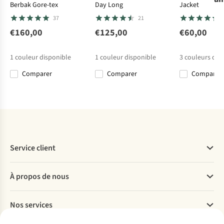
Berbak Gore-tex
Day Long
Jacket
Ayacucho
Ayacucho
The North Face
The North Face
37
21
Polaire Coastal
Polaire
Polaire W
Pull W Oxara
Camp Sherpa
Mountain
Glacier Fleece
Full Zip Fleece
€160,00
€125,00
€60,00
2
17
41
1
Fleece Fz W
Midlayer Jacket
Jacket
€69,95
€69,95
€90,00
€105,00
II W
1
couleur disponible
1
couleur disponible
3
couleurs dis
Comparer
Comparer
Comparer
%
Comparer
Comparer
Comparer
Comparer
Service client
Questions fréquentes
À propos de nous
Commander
Payer
Travailler chez A.S.Adventure
Nos services
Livraison
Explore More
Retourner
Entreprise responsable