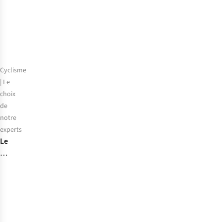
meilleurs
pantalons
de
randonnée
pour
hommes
Cyclisme
de
| Le
2026
choix
de
notre
experts
Le
choix
de
notre
expert
:
les