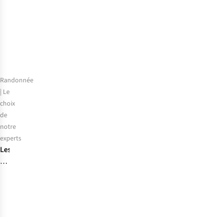
meilleures
gourdes
pour
enfants
Randonnée
| Le
choix
de
notre
experts
Les
10
indispensables
pour
la
randonnée