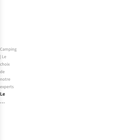
Camping
| Le
choix
de
notre
experts
Le
choix
de
notre
expert
:
les