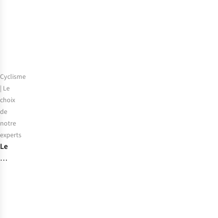
ultra-
légère
Cyclisme
| Le
choix
de
notre
experts
Le
choix
de
notre
expert
:
les