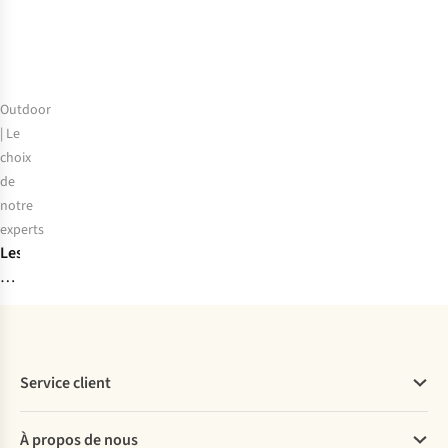
chaussures
de
randonnée
pour
femmes
Outdoor
en
| Le
2026
choix
de
notre
experts
Les
choix
de
nos
experts
:
Service client
les
meilleures
Questions fréquentes
À propos de nous
jumelles