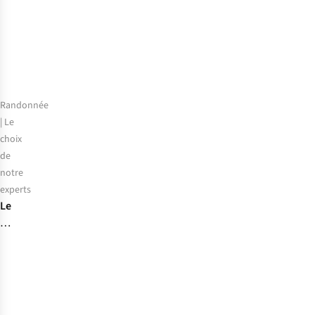
meilleurs
casques
de
vélo
de
2026
Randonnée
| Le
choix
de
notre
experts
Le
choix
de
notre
expert
:
les