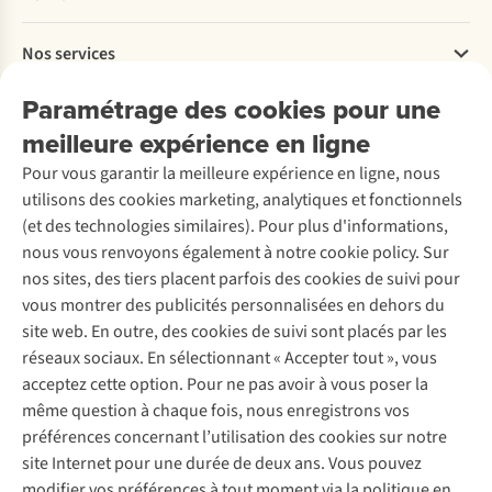
Commander
de
Payer
Travailler chez A.S.Adventure
2026
Nos services
Livraison
Explore More
Retourner
Entreprise responsable
Location / Location sports d’hiver
Paramétrage des cookies pour une
Rétractation d'une commande
Découvrez
À propos d’Ayacucho
Seconde-main
meilleure expérience en ligne
Entretien & réparations
Nos magasins
Entretien de ski
A.S.Magazine
Garantie
Pour vous garantir la meilleure expérience en ligne, nous
À propos d’A.S.Adventure
Service de lavage
Explore Camp
Contactez-nous
utilisons des cookies marketing, analytiques et fonctionnels
Déclaration d'accessibilité
Entretien de chaussures
Gear Check
(et des technologies similaires). Pour plus d'informations,
Réparation de chaussures
Expertise & conseils
nous vous renvoyons également à notre cookie policy. Sur
Abonnez-vous à la newsletter
Réparation de vêtements
nos sites, des tiers placent parfois des cookies de suivi pour
Retouches
vous montrer des publicités personnalisées en dehors du
Pour les entreprises
Suivez-nous
site web. En outre, des cookies de suivi sont placés par les
réseaux sociaux. En sélectionnant « Accepter tout », vous
acceptez cette option. Pour ne pas avoir à vous poser la
même question à chaque fois, nous enregistrons vos
préférences concernant l’utilisation des cookies sur notre
site Internet pour une durée de deux ans. Vous pouvez
Mentions légales
Politique de confidentialité
modifier vos préférences à tout moment via la politique en