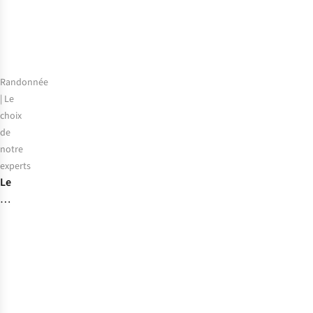
chaussures
de
randonnée
pour
hommes
Randonnée
en
| Le
2026
choix
de
notre
experts
Le
choix
de
notre
expert
:
les
meilleures