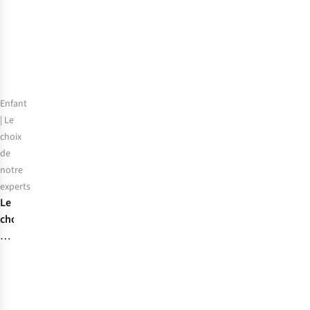
meilleurs
sacs
à
dos
de
trekking
Enfant
| Le
choix
de
notre
experts
Le
choix
de
notre
expert
:
les