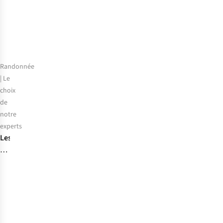
meilleurs
compteurs
GPS
de
vélo
de
Randonnée
2026
| Le
choix
de
notre
experts
Les
meilleures
chaussures
de
randonnée
pour
la
100