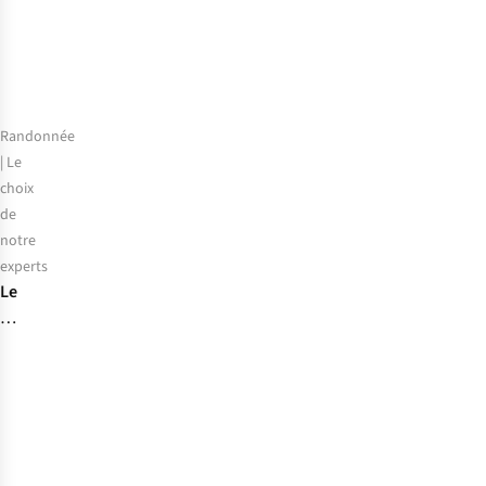
km
Dodentocht
et
autres
événements
Randonnée
| Le
choix
de
notre
experts
Le
choix
de
notre
expert
:
les
meilleures