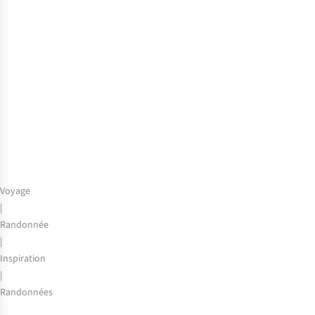
Trail
:
3
jours
de
randonnée
au
Luxembourg
Voyage
|
Randonnée
|
Inspiration
|
Randonnées
Kyrgyzstan