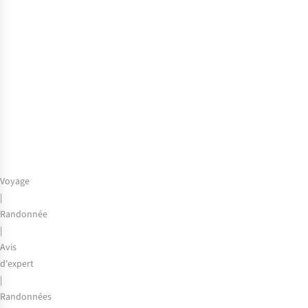
en
Allemagne
:
de
l’Eifel
à
la
Forêt-
Noire
Voyage
|
Randonnée
|
Avis
d'expert
|
Randonnées