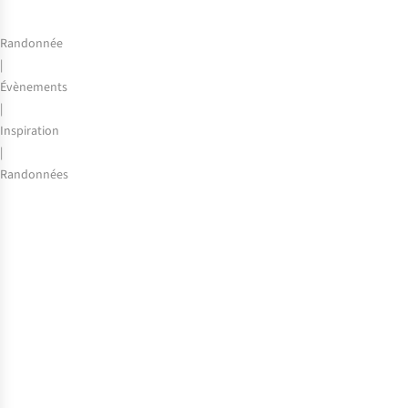
Randonnée
|
Évènements
|
Inspiration
|
Randonnées
Comment
survivre
à
la
Hagelandse
101
?