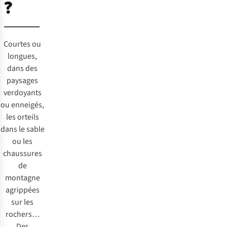
?
Courtes ou
longues,
dans des
paysages
verdoyants
ou enneigés,
les orteils
dans le sable
ou les
chaussures
de
montagne
agrippées
sur les
rochers…
Des