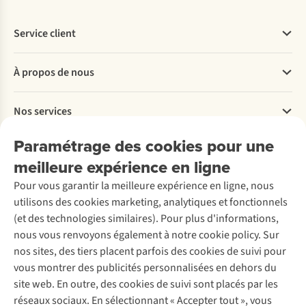
Service client
Questions fréquentes
À propos de nous
Commander
Payer
Travailler chez A.S.Adventure
Nos services
Livraison
Explore More
Retourner
Entreprise responsable
Location / Location sports d’hiver
Paramétrage des cookies pour une
Rétractation d'une commande
Découvrez
À propos d’Ayacucho
Seconde-main
meilleure expérience en ligne
Entretien & réparations
Nos magasins
Entretien de ski
A.S.Magazine
Garantie
Pour vous garantir la meilleure expérience en ligne, nous
À propos d’A.S.Adventure
Service de lavage
Explore Camp
Contactez-nous
utilisons des cookies marketing, analytiques et fonctionnels
Déclaration d'accessibilité
Entretien de chaussures
Gear Check
(et des technologies similaires). Pour plus d'informations,
Réparation de chaussures
Expertise & conseils
nous vous renvoyons également à notre cookie policy. Sur
Abonnez-vous à la newsletter
Réparation de vêtements
nos sites, des tiers placent parfois des cookies de suivi pour
Retouches
vous montrer des publicités personnalisées en dehors du
Pour les entreprises
Suivez-nous
site web. En outre, des cookies de suivi sont placés par les
réseaux sociaux. En sélectionnant « Accepter tout », vous