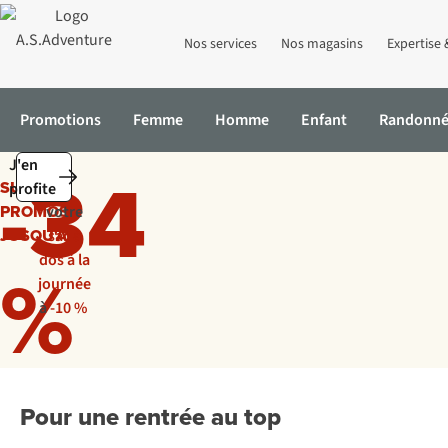
Nos services
Nos magasins
Expertise 
Promotions
Femme
Homme
Enfant
Randonn
-34
J'en
SUPER
ou
profite
PROMOS
votre
JUSQU'À
sac à
%
dos à la
journée
à
-10 %
Pour une rentrée au top
Gourdes
Casques vélo
Vêtements
Natation