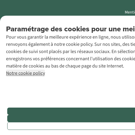
Menti
AS Adventure
Paramétrage des cookies pour une meil
Luxemburg SA,
Pour vous garantir la meilleure expérience en ligne, nous utilis
Boulevard F.W.
renvoyons également à notre cookie policy. Sur nos sites, des ti
Raiffeisen 25, L-
cookies de suivi sont placés par les réseaux sociaux. En sélecti
2411
enregistrons vos préférences concernant l’utilisation des cooki
Luxembourg
matière de cookies au bas de chaque page du site Internet.
+32 (0)3 828
Notre cookie policy
30 15
team@asadventure.com
TVA LU
145.75.057