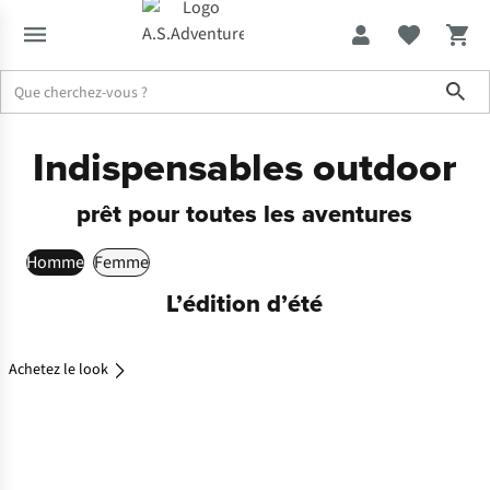
Sho
Indispensables outdoor
prêt pour toutes les aventures
Homme
Femme
Achetez
L’édition d’été
le look
Achetez le look
Achetez
le look