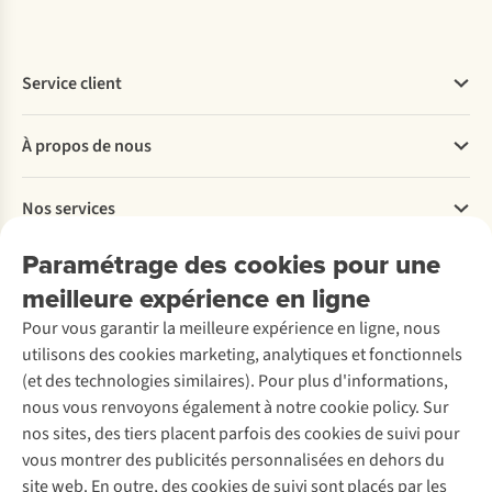
Service client
Questions fréquentes
À propos de nous
Commander
Payer
Travailler chez A.S.Adventure
Nos services
Livraison
Explore More
Retourner
Entreprise responsable
Location / Location sports d’hiver
Paramétrage des cookies pour une
Rétractation d'une commande
Découvrez
À propos d’Ayacucho
Seconde-main
meilleure expérience en ligne
Entretien & réparations
Nos magasins
Entretien de ski
A.S.Magazine
Garantie
Pour vous garantir la meilleure expérience en ligne, nous
À propos d’A.S.Adventure
Service de lavage
Explore Camp
Contactez-nous
utilisons des cookies marketing, analytiques et fonctionnels
Déclaration d'accessibilité
Entretien de chaussures
Gear Check
(et des technologies similaires). Pour plus d'informations,
Réparation de chaussures
Expertise & conseils
nous vous renvoyons également à notre cookie policy. Sur
Abonnez-vous à la newsletter
Réparation de vêtements
nos sites, des tiers placent parfois des cookies de suivi pour
Retouches
vous montrer des publicités personnalisées en dehors du
Pour les entreprises
Suivez-nous
site web. En outre, des cookies de suivi sont placés par les