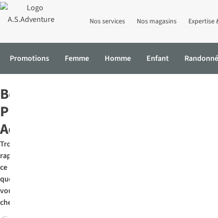
Nos services
Nos magasins
Expertise 
Promotions
Femme
Homme
Enfant
Randonn
Accueil
Bons plans
Activewear
Bons
Plans
Activewear
Trouvez
rapidement
ce
que
vous
cherchez: