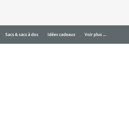
Sacs & sacs à dos
Idées cadeaux
Voir plus ...