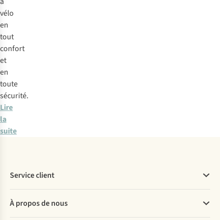
à
vélo
en
tout
confort
et
en
toute
sécurité.
Lire
la
suite
Service client
Questions fréquentes
À propos de nous
Commander
Payer