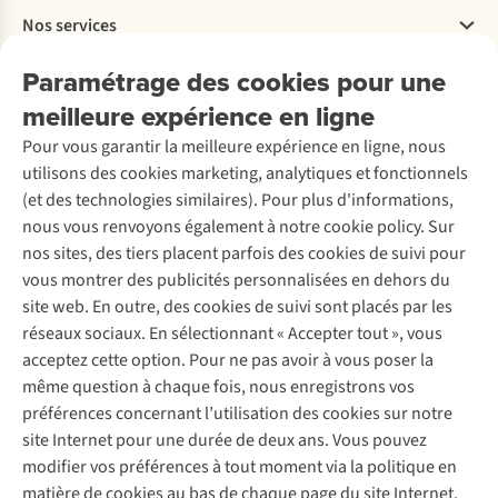
Travailler chez A.S.Adventure
Nos services
Livraison
Explore More
Retourner
Entreprise responsable
Location / Location sports d’hiver
Paramétrage des cookies pour une
Rétractation d'une commande
Découvrez
À propos d’Ayacucho
Seconde-main
meilleure expérience en ligne
Entretien & réparations
Nos magasins
Entretien de ski
A.S.Magazine
Garantie
Pour vous garantir la meilleure expérience en ligne, nous
À propos d’A.S.Adventure
Service de lavage
Explore Camp
Contactez-nous
utilisons des cookies marketing, analytiques et fonctionnels
Déclaration d'accessibilité
Entretien de chaussures
Gear Check
(et des technologies similaires). Pour plus d'informations,
Réparation de chaussures
Expertise & conseils
nous vous renvoyons également à notre cookie policy. Sur
Abonnez-vous à la newsletter
Réparation de vêtements
nos sites, des tiers placent parfois des cookies de suivi pour
Retouches
vous montrer des publicités personnalisées en dehors du
Pour les entreprises
Suivez-nous
site web. En outre, des cookies de suivi sont placés par les
réseaux sociaux. En sélectionnant « Accepter tout », vous
acceptez cette option. Pour ne pas avoir à vous poser la
même question à chaque fois, nous enregistrons vos
préférences concernant l’utilisation des cookies sur notre
site Internet pour une durée de deux ans. Vous pouvez
Mentions légales
Politique de confidentialité
modifier vos préférences à tout moment via la politique en
Conditions générales
Cookie Policy
matière de cookies au bas de chaque page du site Internet.