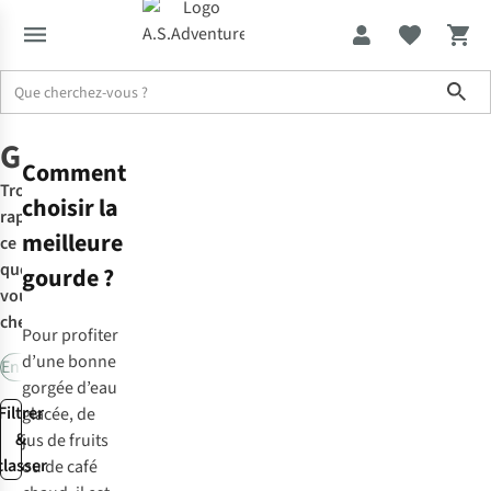
Sho
Cuisiner et manger
Gourdes
Gourdes
Comment
Trouvez
choisir la
rapidement
meilleure
ce
que
gourde ?
vous
cherchez:
Pour profiter
d’une bonne
Enfant
Isolé
Bouchon utilisable comme une tasse
Bouchon de s
gorgée d’eau
Filtrer
glacée, de
&
jus de fruits
classer
ou de café