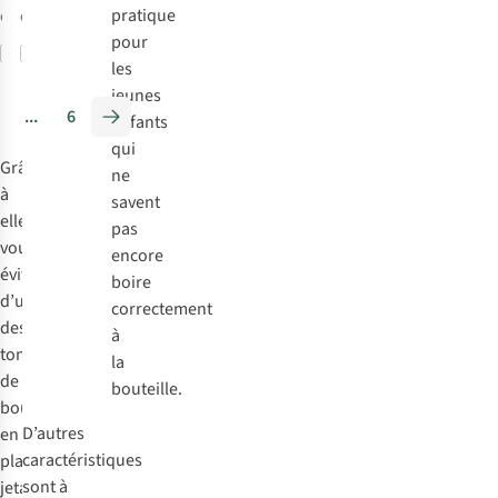
pratique
disponibles
disponible
pour
Comparer
Comparer
les
jeunes
...
6
enfants
qui
Grâce
ne
à
savent
elles,
pas
vous
encore
évitez
boire
d’utiliser
correctement
des
à
tonnes
la
de
bouteille.
bouteilles
D’autres
en
caractéristiques
plastique
sont à
jetables.