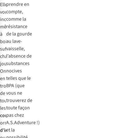
prendre en
Elles
compte,
vous
comme la
incitent
résistance
même
de la gourde
à
au lave-
boire
vaisselle,
suffisamment
l’absence de
chaque
substances
jour.
nocives
On
telles que le
en
BPA (que
trouve
vous ne
de
trouverez de
toutes
toute façon
les
pas chez
couleurs,
A.S.Adventure !)
ornées
et la
d’imprimés
possibilité
ou