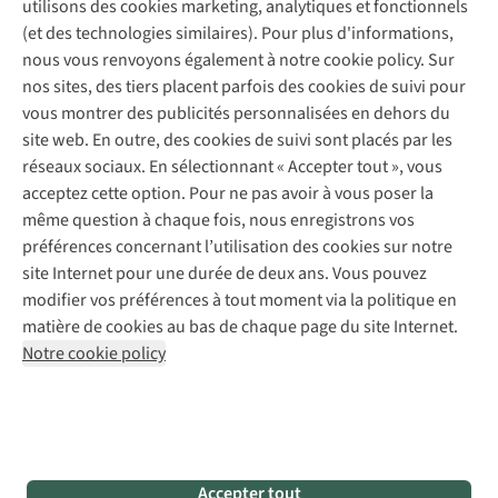
Contactez-nous
utilisons des cookies marketing, analytiques et fonctionnels
de
Déclaration d'accessibilité
pouvez
Entretien de chaussures
Gear Check
(et des technologies similaires). Pour plus d'informations,
vérifier
acheter
Réparation de chaussures
Expertise & conseils
nous vous renvoyons également à notre cookie policy. Sur
attentivement
Abonnez-vous à la newsletter
séparément.
Réparation de vêtements
nos sites, des tiers placent parfois des cookies de suivi pour
la
Pratique !
Retouches
vous montrer des publicités personnalisées en dehors du
page
Une
Pour les entreprises
Suivez-nous
site web. En outre, des cookies de suivi sont placés par les
et/ou
bonne
réseaux sociaux. En sélectionnant « Accepter tout », vous
l’étiquette
isolation
:
acceptez cette option. Pour ne pas avoir à vous poser la
du
les
même question à chaque fois, nous enregistrons vos
produit.
bouteilles
préférences concernant l’utilisation des cookies sur notre
En
à
site Internet pour une durée de deux ans. Vous pouvez
savoir
double
Mentions légales
Politique de confidentialité
modifier vos préférences à tout moment via la politique en
plus ?
paroi
Conditions générales
Cookie Policy
matière de cookies au bas de chaque page du site Internet.
Nous
ont
Notre cookie policy
avons
l’avantage
AS Adventure Luxemburg SA,
Boulevard F.W. Raiffeisen 25,
rassemblé
de
L-2411 Luxembourg
pour
conserver
team@asadventure.com
+32 (0)3 828 30 15
vous
les
TVA LU 145.75.057
tous
boissons
nos
Accepter tout
fraîches