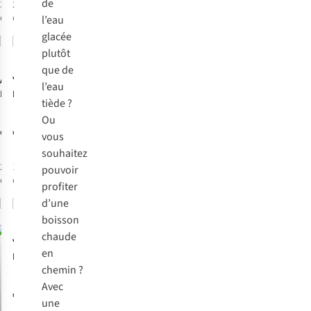
de
3
couleurs
2
couleurs
disponibles
disponibles
l’eau
glacée
Comparer
Comparer
plutôt
que de
Asobu
YETI
Gourde
l’eau
Besties 460Ml
DRINKWARE
tiède ?
Isolated
Gourde
Ou
Rambler 10 Oz
€34,95
€24,00
vous
Tumbler
souhaitez
2
couleurs
1
couleur
pouvoir
disponibles
disponible
profiter
d’une
Comparer
Comparer
Nouveau
boisson
chaude
YETI
en
DRINKWARE
chemin ?
Gourde
Rambler 10 Oz
Avec
€34,95
Cl Ms Mug
une