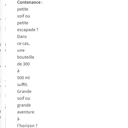
Contenance
:
€37,95
petite
1
couleur
soif ou
disponible
5
couleurs disponibles
petite
Comparer
Comparer
escapade ?
Dans
ce cas,
Kambukka
Dopper
Gourde
une
Gourde Lagoon
Dopper Steel
750Ml
350Ml
bouteille
42
54
de 300
€23,00
€18,50
à
500 ml
2
couleurs
4
couleurs
suffit.
disponibles
disponibles
Grande
Comparer
Comparer
soif ou
grande
aventure
Dopper
Gourde
Drink Bottle
à
Solid Steel
44
l’horizon ?