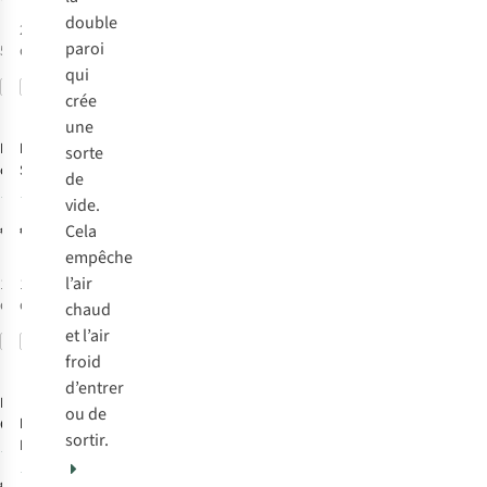
double
2
couleurs
paroi
5
couleurs disponibles
disponibles
qui
Comparer
Comparer
crée
une
Dopper
Dopper
Dopper
Gourde
sorte
carrier
Steel 800Ml
de
22
45
vide.
€7,50
€27,50
Cela
empêche
l’air
1
couleur
1
couleur
disponible
disponible
chaud
et l’air
Comparer
Comparer
froid
d’entrer
Kambukka
ou de
Dopper
Gourde
Gourde Elton
sortir.
Insulated (580Ml)
Insulated 750Ml
27
196
€40,00