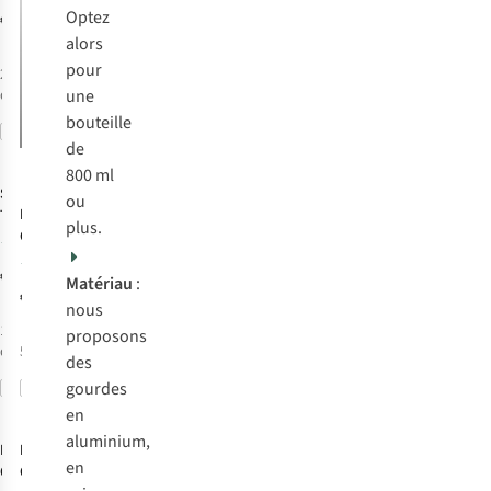
490Ml
Optez
€24,95
alors
pour
2
couleurs
une
disponibles
bouteille
Comparer
de
800 ml
Sigg
Gourde
ou
Dopper
Gourde
Traveller 1L
plus.
Original
18
101
€21,95
Matériau
:
€14,95
nous
1
couleur
proposons
disponible
5
couleurs disponibles
des
gourdes
Comparer
Comparer
en
aluminium,
Dopper
Dopper
Gourde
Gourde
en
Original
Original