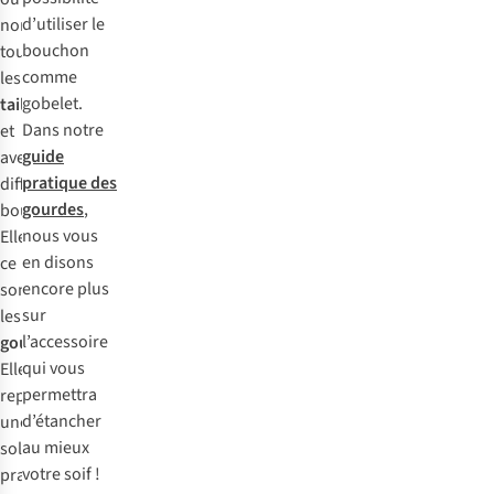
d’utiliser le
non,de
bouchon
toutes
comme
les
gobelet.
tailles
Dans notre
et
guide
avec
pratique des
différents
gourdes
,
bouchons.
nous vous
Elles,
en disons
ce
encore plus
sont
sur
les
l’accessoire
gourdes
!
qui vous
Elles
permettra
représentent
d’étancher
une
au mieux
solution
votre soif !
pratique,