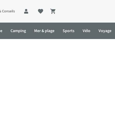
& Conseils
Shopping cart
ée
Camping
Mer & plage
Sports
Vélo
Voyage
onnée
Sport
Cyclisme
Camping
Voyage
Sport
en
Check-list
Itinéraires de randonnée