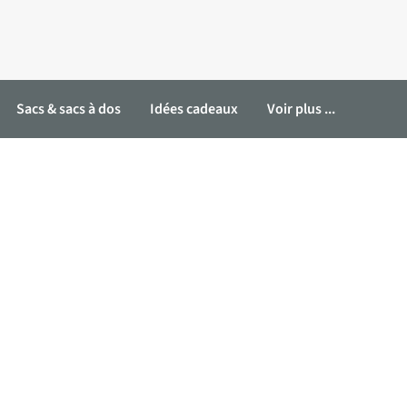
Sacs & sacs à dos
Idées cadeaux
Voir plus ...
s d'hiver
Maillots de bain