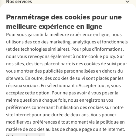
Nos services
Livraison
Explore More
Retourner
Entreprise responsable
Location / Location sports d’hiver
Paramétrage des cookies pour une
Rétractation d'une commande
Découvrez
À propos d’Ayacucho
Seconde-main
meilleure expérience en ligne
Entretien & réparations
Nos magasins
Entretien de ski
A.S.Magazine
Garantie
Pour vous garantir la meilleure expérience en ligne, nous
À propos d’A.S.Adventure
Service de lavage
Explore Camp
Contactez-nous
utilisons des cookies marketing, analytiques et fonctionnels
Déclaration d'accessibilité
Entretien de chaussures
Gear Check
(et des technologies similaires). Pour plus d'informations,
Réparation de chaussures
Expertise & conseils
nous vous renvoyons également à notre cookie policy. Sur
Abonnez-vous à la newsletter
Réparation de vêtements
nos sites, des tiers placent parfois des cookies de suivi pour
Retouches
vous montrer des publicités personnalisées en dehors du
Pour les entreprises
Suivez-nous
site web. En outre, des cookies de suivi sont placés par les
réseaux sociaux. En sélectionnant « Accepter tout », vous
acceptez cette option. Pour ne pas avoir à vous poser la
même question à chaque fois, nous enregistrons vos
préférences concernant l’utilisation des cookies sur notre
site Internet pour une durée de deux ans. Vous pouvez
Mentions légales
Politique de confidentialité
modifier vos préférences à tout moment via la politique en
Conditions générales
Cookie Policy
matière de cookies au bas de chaque page du site Internet.