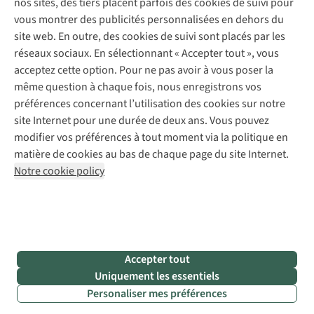
nos sites, des tiers placent parfois des cookies de suivi pour
Retouches
vous montrer des publicités personnalisées en dehors du
Pour les entreprises
Suivez-nous
site web. En outre, des cookies de suivi sont placés par les
réseaux sociaux. En sélectionnant « Accepter tout », vous
acceptez cette option. Pour ne pas avoir à vous poser la
même question à chaque fois, nous enregistrons vos
préférences concernant l’utilisation des cookies sur notre
site Internet pour une durée de deux ans. Vous pouvez
Mentions légales
Politique de confidentialité
modifier vos préférences à tout moment via la politique en
Conditions générales
Cookie Policy
matière de cookies au bas de chaque page du site Internet.
Notre cookie policy
AS Adventure Luxemburg SA,
Boulevard F.W. Raiffeisen 25,
L-2411 Luxembourg
team@asadventure.com
+32 (0)3 828 30 15
TVA LU 145.75.057
Accepter tout
Uniquement les essentiels
Personaliser mes préférences
Filtrer & classer