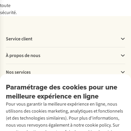
toute
sécurité.
Service client
Questions fréquentes
À propos de nous
Commander
Payer
Travailler chez A.S.Adventure
Nos services
Livraison
Explore More
Retourner
Entreprise responsable
Location / Location sports d’hiver
Paramétrage des cookies pour une
Rétractation d'une commande
Découvrez
À propos d’Ayacucho
Seconde-main
meilleure expérience en ligne
Entretien & réparations
Nos magasins
Entretien de ski
A.S.Magazine
Garantie
Pour vous garantir la meilleure expérience en ligne, nous
À propos d’A.S.Adventure
Service de lavage
Explore Camp
Contactez-nous
utilisons des cookies marketing, analytiques et fonctionnels
Déclaration d'accessibilité
Entretien de chaussures
Gear Check
(et des technologies similaires). Pour plus d'informations,
Réparation de chaussures
Expertise & conseils
nous vous renvoyons également à notre cookie policy. Sur
Abonnez-vous à la newsletter
Réparation de vêtements