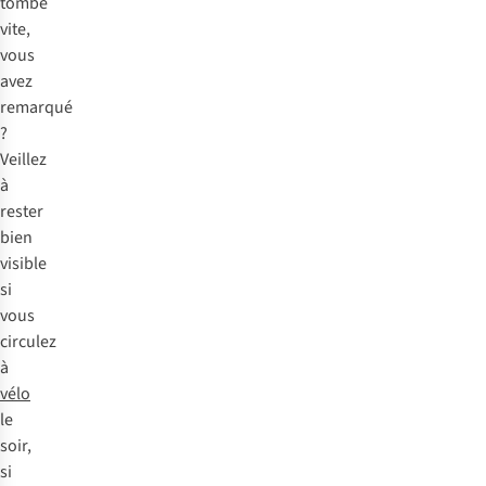
tombe
vite,
vous
avez
remarqué
?
Veillez
à
rester
bien
visible
si
vous
circulez
à
vélo
le
soir,
si