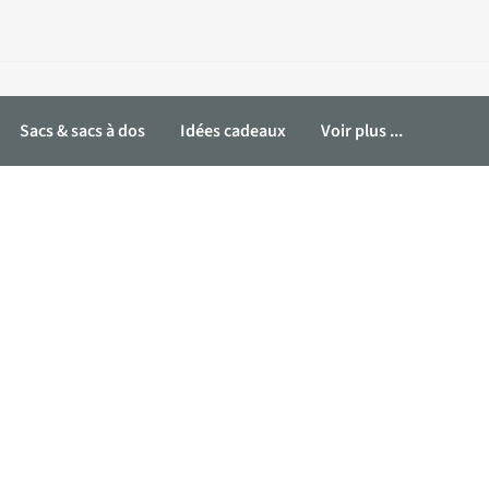
Sacs & sacs à dos
Idées cadeaux
Voir plus ...