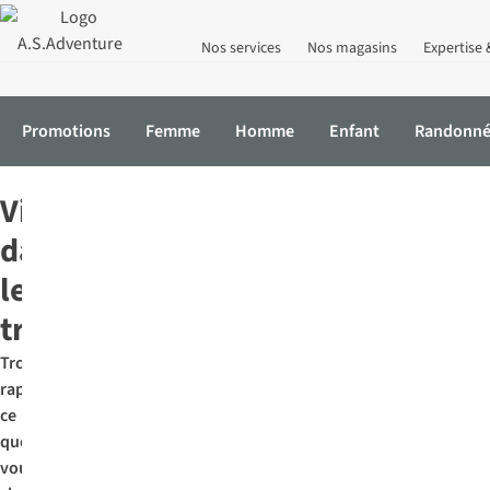
Nos services
Nos magasins
Expertise 
Promotions
Femme
Homme
Enfant
Randonn
Accueil
Vélo
Visibilité dans le traffic
Visibilité
dans
le
trafic
Trouvez
rapidement
ce
que
vous