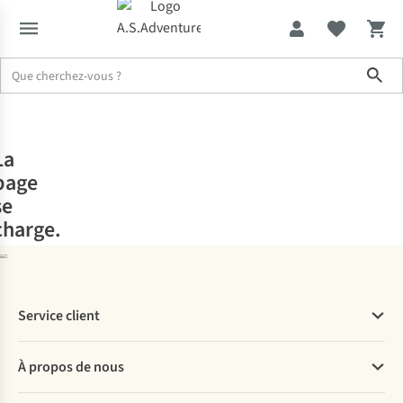
Sho
La
page
se
charge.
Service client
Questions fréquentes
À propos de nous
Commander
Payer