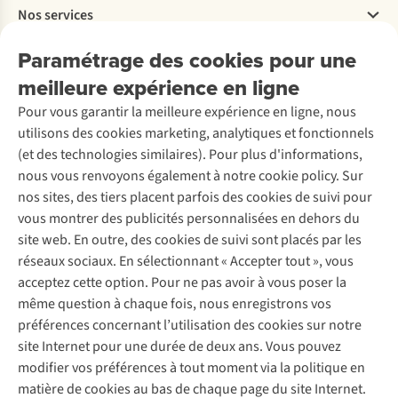
Travailler chez A.S.Adventure
Nos services
Livraison
Explore More
Retourner
Entreprise responsable
Location / Location sports d’hiver
Paramétrage des cookies pour une
Rétractation d'une commande
Découvrez
À propos d’Ayacucho
Seconde-main
meilleure expérience en ligne
Entretien & réparations
Nos magasins
Entretien de ski
A.S.Magazine
Garantie
Pour vous garantir la meilleure expérience en ligne, nous
À propos d’A.S.Adventure
Service de lavage
Explore Camp
Contactez-nous
utilisons des cookies marketing, analytiques et fonctionnels
Déclaration d'accessibilité
Entretien de chaussures
Gear Check
(et des technologies similaires). Pour plus d'informations,
Réparation de chaussures
Expertise & conseils
nous vous renvoyons également à notre cookie policy. Sur
Abonnez-vous à la newsletter
Réparation de vêtements
nos sites, des tiers placent parfois des cookies de suivi pour
Retouches
vous montrer des publicités personnalisées en dehors du
Pour les entreprises
Suivez-nous
site web. En outre, des cookies de suivi sont placés par les
réseaux sociaux. En sélectionnant « Accepter tout », vous
acceptez cette option. Pour ne pas avoir à vous poser la
même question à chaque fois, nous enregistrons vos
préférences concernant l’utilisation des cookies sur notre
site Internet pour une durée de deux ans. Vous pouvez
Mentions légales
Politique de confidentialité
modifier vos préférences à tout moment via la politique en
Conditions générales
Cookie Policy
matière de cookies au bas de chaque page du site Internet.