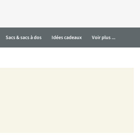
Sacs & sacs à dos
Idées cadeaux
Voir plus ...