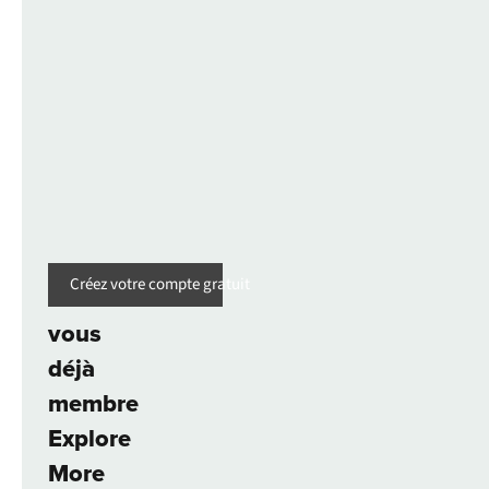
• Disponible en magasin et sur notre site.
• La réduction pour étudiants n'est pas cumulable avec d'autre
•
Découvrez
comment ça fonctionne
Créez votre compte gratuit
Êtes-
vous
déjà
membre
Explore
More