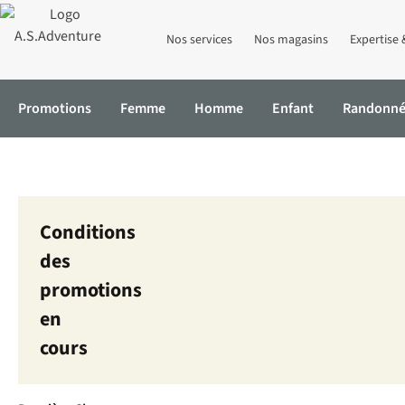
Nos services
Nos magasins
Expertise 
Promotions
Femme
Homme
Enfant
Randonn
Accueil
Conditions des promotions et avantages membres
Conditions
des
promotions
en
cours