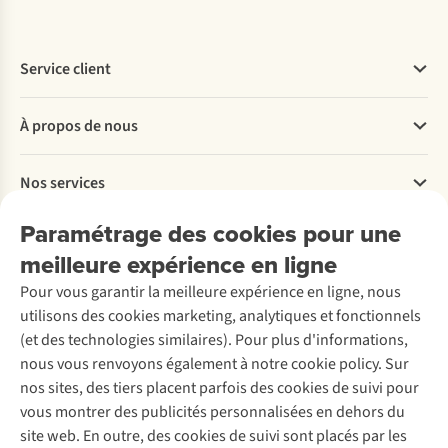
Service client
Questions fréquentes
À propos de nous
Commander
Payer
Travailler chez A.S.Adventure
Nos services
Livraison
Explore More
Retourner
Entreprise responsable
Location / Location sports d’hiver
Paramétrage des cookies pour une
Rétractation d'une commande
Découvrez
À propos d’Ayacucho
Seconde-main
meilleure expérience en ligne
Entretien & réparations
Nos magasins
Entretien de ski
A.S.Magazine
Garantie
Pour vous garantir la meilleure expérience en ligne, nous
À propos d’A.S.Adventure
Service de lavage
Explore Camp
Contactez-nous
utilisons des cookies marketing, analytiques et fonctionnels
Déclaration d'accessibilité
Entretien de chaussures
Gear Check
(et des technologies similaires). Pour plus d'informations,
Réparation de chaussures
Expertise & conseils
nous vous renvoyons également à notre cookie policy. Sur
Abonnez-vous à la newsletter
Réparation de vêtements
nos sites, des tiers placent parfois des cookies de suivi pour
Retouches
vous montrer des publicités personnalisées en dehors du
Pour les entreprises
Suivez-nous
site web. En outre, des cookies de suivi sont placés par les