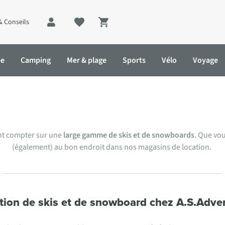
& Conseils
Shopping cart
ée
Camping
Mer & plage
Sports
Vélo
Voyage
ion de matériel de sports d’hi
ent compter sur une
large gamme de skis et de snowboards
. Que vo
(également) au bon endroit dans nos magasins de location.
tion de skis et de snowboard chez A.S.Adve