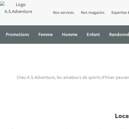
Nos services
Nos magasins
Expertise 
Promotions
Femme
Homme
Enfant
Randonn
Offre de locat
Accueil
Location de ski
Offre sports d'hiver par magasin
Chez A.S.Adventure, les amateurs de sports d’hiver peuv
Loca