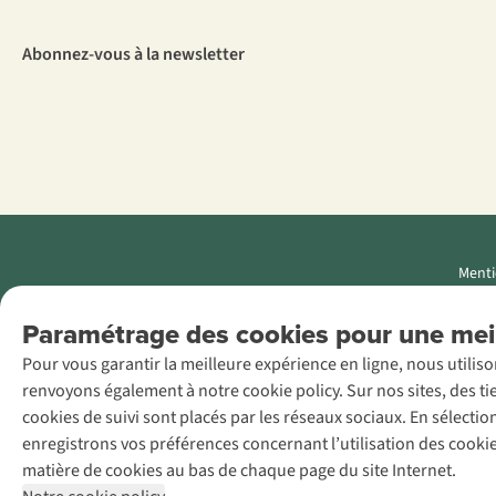
Abonnez-vous à la newsletter
Menti
AS Adventure
Paramétrage des cookies pour une meil
Luxemburg SA,
Pour vous garantir la meilleure expérience en ligne, nous utilis
Boulevard F.W.
renvoyons également à notre cookie policy. Sur nos sites, des ti
Raiffeisen 25, L-
cookies de suivi sont placés par les réseaux sociaux. En sélecti
2411
enregistrons vos préférences concernant l’utilisation des cooki
Luxembourg
matière de cookies au bas de chaque page du site Internet.
+32 (0)3 828