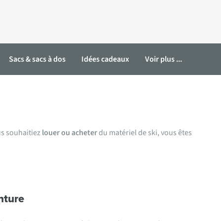
Sacs & sacs à dos
Idées cadeaux
Voir plus ...
ver par magasin
us souhaitiez
louer ou acheter
du matériel de ski, vous êtes
nture