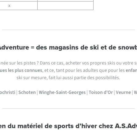
x
Adventure = des magasins de ski et de snow
née sur les pistes ? Dans ce cas, acheter vos propres skis ou votr
es les plus connues
, et ce, tant pour les adultes que pour les
enfan
ski sur mesure, fait lui aussi partie des possibilités.
ochristi
|
Schoten
|
Winghe-Saint-Georges
|
Toison d'Or
|
Veurne
|
W
en du matériel de sports d’hiver chez A.S.A