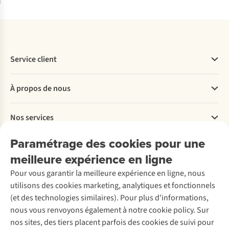
Service client
Questions fréquentes
À propos de nous
Commander
Payer
Travailler chez A.S.Adventure
Nos services
Livraison
Explore More
Retourner
Entreprise responsable
Location / Location sports d’hiver
Paramétrage des cookies pour une
Rétractation d'une commande
Découvrez
À propos d’Ayacucho
Seconde-main
meilleure expérience en ligne
Entretien & réparations
Nos magasins
Entretien de ski
A.S.Magazine
Garantie
Pour vous garantir la meilleure expérience en ligne, nous
À propos d’A.S.Adventure
Service de lavage
Explore Camp
Contactez-nous
utilisons des cookies marketing, analytiques et fonctionnels
Déclaration d'accessibilité
Entretien de chaussures
Gear Check
(et des technologies similaires). Pour plus d'informations,
Réparation de chaussures
Expertise & conseils
nous vous renvoyons également à notre cookie policy. Sur
Abonnez-vous à la newsletter
Réparation de vêtements
nos sites, des tiers placent parfois des cookies de suivi pour
Retouches