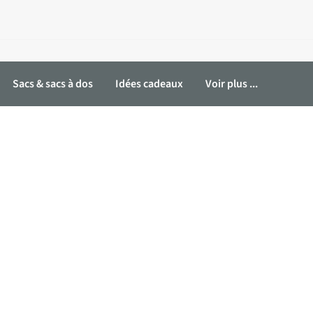
Sacs & sacs à dos
Idées cadeaux
Voir plus ...