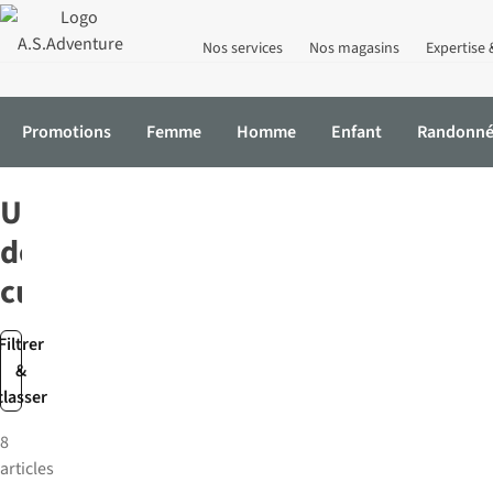
Nos services
Nos magasins
Expertise 
Promotions
Femme
Homme
Enfant
Randonn
Accueil
Camping
Cuisiner et manger
Ustensiles de cuisine
Ustensiles
de
cuisine
Filtrer
&
classer
8
articles