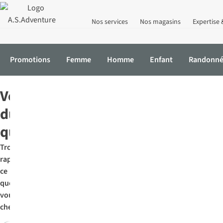
Nos services
Nos magasins
Expertise 
Promotions
Femme
Homme
Enfant
Randonn
Accueil
Vélo
Activités
Vélo du quotidien
Vélo
du
quotidien
Trouvez
rapidement
ce
que
vous
cherchez: