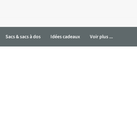
Sacs & sacs à dos
Idées cadeaux
Voir plus ...