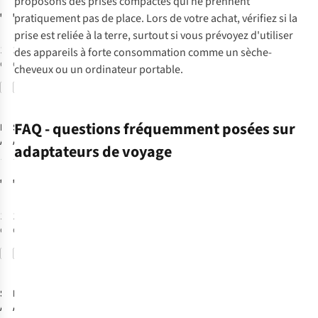
proposons des prises compactes qui ne prennent
Africa
Europe To USA
€11,99
€11,95
pratiquement pas de place. Lors de votre achat, vérifiez si la
prise est reliée à la terre, surtout si vous prévoyez d'utiliser
1
couleur
1
couleur
des appareils à forte consommation comme un sèche-
disponible
disponible
cheveux ou un ordinateur portable.
Comparer
Comparer
FAQ - questions fréquemment posées sur
Rolling Square
S-Kross
Adaptateur
Adapteur
adaptateurs de voyage
Universel World
Universel
25
9
- Qc 35,5W
Combo World
€39,95
€17,95
to India
De
quel
1
couleur
1
couleur
disponible
disponible
adaptateur
ai-
Comparer
Comparer
je
besoin
S-Kross
Rolling Square
selon
Adaptateur
Adaptateur