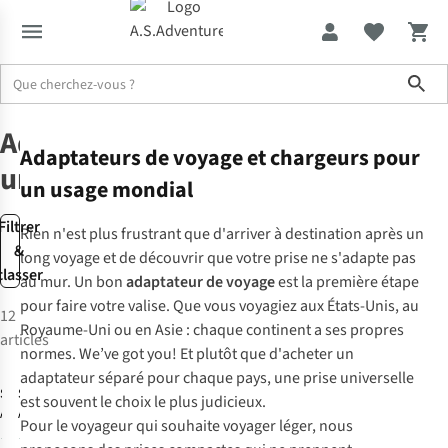
Sho
Accessoires de voyage
Adapteurs universels
Adaptateurs
Adaptateurs de voyage et chargeurs pour
universels
un usage mondial
Filtrer
Rien n'est plus frustrant que d'arriver à destination après un
&
long voyage et de découvrir que votre prise ne s'adapte pas
classer
au mur. Un bon
adaptateur de voyage
est la première étape
pour faire votre valise. Que vous voyagiez aux États-Unis, au
12
Royaume-Uni ou en Asie : chaque continent a ses propres
articles
normes.
We’ve got you!
Et plutôt que d'acheter un
adaptateur séparé pour chaque pays, une prise universelle
S-Kross
S-Kross
est souvent le choix le plus judicieux.
Adaptateur
Adaptateur
Pour le voyageur qui souhaite voyager léger, nous
World To South
Universel
32
32