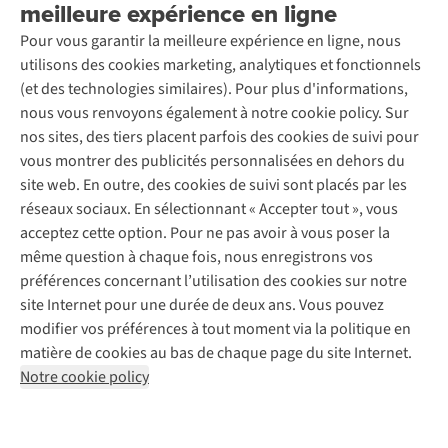
meilleure expérience en ligne
Entretien & réparations
Nos magasins
Entretien de ski
A.S.Magazine
Garantie
Pour vous garantir la meilleure expérience en ligne, nous
À propos d’A.S.Adventure
Service de lavage
Explore Camp
Contactez-nous
utilisons des cookies marketing, analytiques et fonctionnels
Déclaration d'accessibilité
Entretien de chaussures
Gear Check
(et des technologies similaires). Pour plus d'informations,
Réparation de chaussures
Expertise & conseils
nous vous renvoyons également à notre cookie policy. Sur
Abonnez-vous à la newsletter
Réparation de vêtements
nos sites, des tiers placent parfois des cookies de suivi pour
Retouches
vous montrer des publicités personnalisées en dehors du
Pour les entreprises
Suivez-nous
site web. En outre, des cookies de suivi sont placés par les
réseaux sociaux. En sélectionnant « Accepter tout », vous
acceptez cette option. Pour ne pas avoir à vous poser la
même question à chaque fois, nous enregistrons vos
préférences concernant l’utilisation des cookies sur notre
site Internet pour une durée de deux ans. Vous pouvez
Mentions légales
Politique de confidentialité
modifier vos préférences à tout moment via la politique en
Conditions générales
Cookie Policy
matière de cookies au bas de chaque page du site Internet.
Notre cookie policy
AS Adventure Luxemburg SA,
Boulevard F.W. Raiffeisen 25,
L-2411 Luxembourg
team@asadventure.com
+32 (0)3 828 30 15