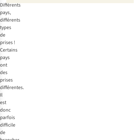
de
Différents
230V).
prise
pays,
classique
différents
et
types
de
de
ports
prises !
USB.
Certains
pays
ont
des
prises
différentes.
Il
est
donc
parfois
difficile
de