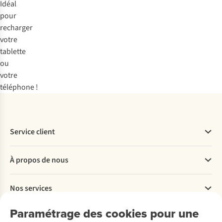
Idéal
pour
recharger
votre
tablette
ou
votre
téléphone !
Service client
Questions fréquentes
À propos de nous
Commander
Payer
Travailler chez A.S.Adventure
Nos services
Livraison
Explore More
Retourner
Entreprise responsable
Location / Location sports d’hiver
Paramétrage des cookies pour une
Rétractation d'une commande
Découvrez
À propos d’Ayacucho
Seconde-main