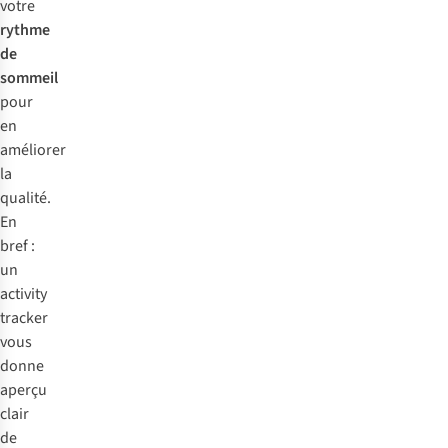
votre
qu’il
rythme
est
de
si
sommeil
pratique
pour
de
en
pouvoir
améliorer
connecter
la
tous
qualité.
les
En
trackers
bref :
avec
un
l’
application
activity
correspondante
tracker
sur
vous
votre
donne
smartphone
.
aperçu
Sur
clair
cette
de