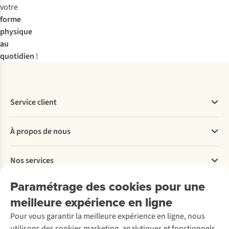
application,
votre
vous
forme
pouvez
physique
visualiser
au
et
quotidien
!
comparer
toutes
les
données
Service client
mesurées
!
Questions fréquentes
À propos de nous
Commander
Payer
Travailler chez A.S.Adventure
Nos services
Livraison
Explore More
Retourner
Entreprise responsable
Location / Location sports d’hiver
Paramétrage des cookies pour une
Rétractation d'une commande
Découvrez
À propos d’Ayacucho
Seconde-main
meilleure expérience en ligne
Entretien & réparations
Nos magasins
Entretien de ski
A.S.Magazine
Garantie
Pour vous garantir la meilleure expérience en ligne, nous
À propos d’A.S.Adventure
Service de lavage
Explore Camp
Contactez-nous
utilisons des cookies marketing, analytiques et fonctionnels