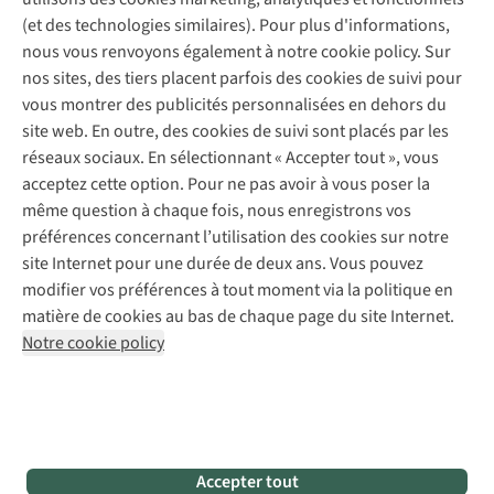
Déclaration d'accessibilité
Entretien de chaussures
Gear Check
(et des technologies similaires). Pour plus d'informations,
Réparation de chaussures
Expertise & conseils
nous vous renvoyons également à notre cookie policy. Sur
Abonnez-vous à la newsletter
Réparation de vêtements
nos sites, des tiers placent parfois des cookies de suivi pour
Retouches
vous montrer des publicités personnalisées en dehors du
Pour les entreprises
Suivez-nous
site web. En outre, des cookies de suivi sont placés par les
réseaux sociaux. En sélectionnant « Accepter tout », vous
acceptez cette option. Pour ne pas avoir à vous poser la
même question à chaque fois, nous enregistrons vos
préférences concernant l’utilisation des cookies sur notre
site Internet pour une durée de deux ans. Vous pouvez
Mentions légales
Politique de confidentialité
modifier vos préférences à tout moment via la politique en
Conditions générales
Cookie Policy
matière de cookies au bas de chaque page du site Internet.
Notre cookie policy
AS Adventure Luxemburg SA,
Boulevard F.W. Raiffeisen 25,
L-2411 Luxembourg
team@asadventure.com
+32 (0)3 828 30 15
TVA LU 145.75.057
Accepter tout