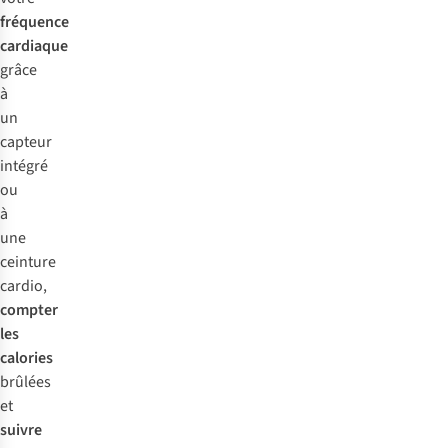
un
cardio
fréquence
appareil
qui
cardiaque
plus
mesure
grâce
cher
la
à
avec
fréquence
un
plus
cardiaque.
capteur
de
Tous
intégré
fonctions.
les
ou
activity
à
trackers
une
ne
ceinture
disposent
cardio,
pas
compter
d’un
les
écran.
calories
C’est
brûlées
pour
et
cette
suivre
raison