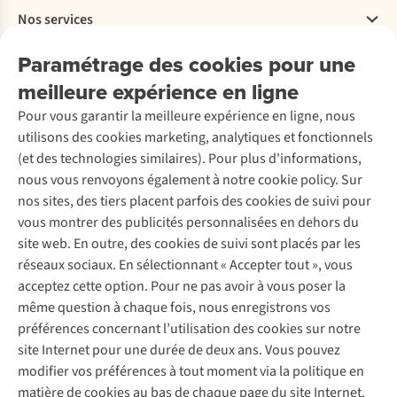
Travailler chez A.S.Adventure
Nos services
Livraison
Explore More
Retourner
Entreprise responsable
Location / Location sports d’hiver
Paramétrage des cookies pour une
Rétractation d'une commande
Découvrez
À propos d’Ayacucho
Seconde-main
meilleure expérience en ligne
Entretien & réparations
Nos magasins
Entretien de ski
A.S.Magazine
Garantie
Pour vous garantir la meilleure expérience en ligne, nous
À propos d’A.S.Adventure
Service de lavage
Explore Camp
Contactez-nous
utilisons des cookies marketing, analytiques et fonctionnels
Déclaration d'accessibilité
Entretien de chaussures
Gear Check
(et des technologies similaires). Pour plus d'informations,
Réparation de chaussures
Expertise & conseils
nous vous renvoyons également à notre cookie policy. Sur
Abonnez-vous à la newsletter
Réparation de vêtements
nos sites, des tiers placent parfois des cookies de suivi pour
Retouches
vous montrer des publicités personnalisées en dehors du
Pour les entreprises
Suivez-nous
site web. En outre, des cookies de suivi sont placés par les
réseaux sociaux. En sélectionnant « Accepter tout », vous
acceptez cette option. Pour ne pas avoir à vous poser la
même question à chaque fois, nous enregistrons vos
préférences concernant l’utilisation des cookies sur notre
site Internet pour une durée de deux ans. Vous pouvez
Mentions légales
Politique de confidentialité
modifier vos préférences à tout moment via la politique en
Conditions générales
Cookie Policy
matière de cookies au bas de chaque page du site Internet.