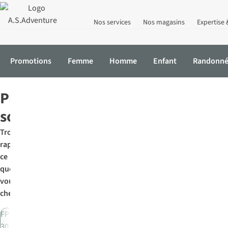
Nos services
Nos magasins
Expertise 
Promotions
Femme
Homme
Enfant
Randonn
Accueil
Équipement
Soins & protection
Protection solaire
Protections
solaire
Trouvez
rapidement
ce
que
vous
cherchez:
FPS
30