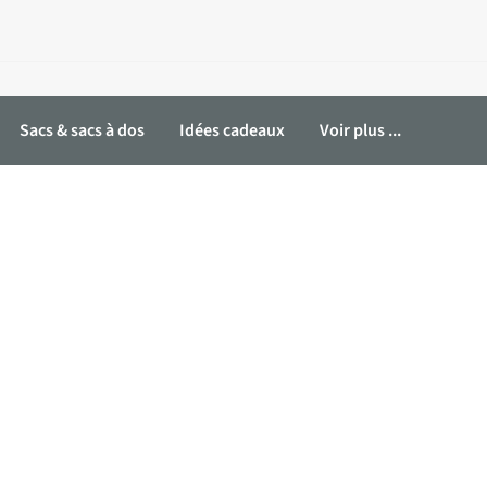
Sacs & sacs à dos
Idées cadeaux
Voir plus ...