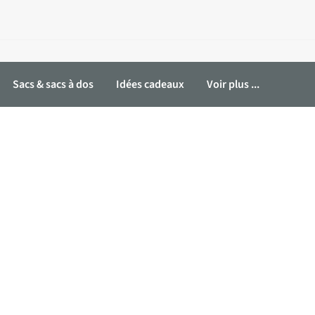
Sacs & sacs à dos
Idées cadeaux
Voir plus ...