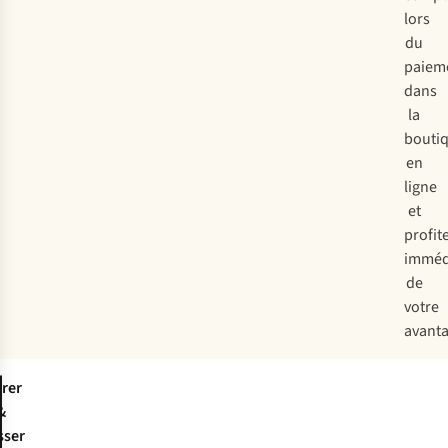
lors
du
paiem
dans
la
bouti
en
ligne
et
profit
imméd
de
votre
avanta
trer
&
sser