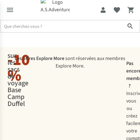
Sho
Promotions
Explore More
-10
sur
Les offres Explore More
sont réservées aux membres
les
Pas
Explore More.
%
sacs
encor
de
memb
voyage
?
Base
Inscri
Camp
vous
Duffel
ou
créez
facile
votre
compt