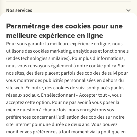
Payer
Travailler chez A.S.Adventure
Nos services
Livraison
Explore More
Retourner
Entreprise responsable
Location / Location sports d’hiver
Paramétrage des cookies pour une
Rétractation d'une commande
Découvrez
À propos d’Ayacucho
Seconde-main
meilleure expérience en ligne
Entretien & réparations
Nos magasins
Entretien de ski
A.S.Magazine
Garantie
Pour vous garantir la meilleure expérience en ligne, nous
À propos d’A.S.Adventure
Service de lavage
Explore Camp
Contactez-nous
utilisons des cookies marketing, analytiques et fonctionnels
Déclaration d'accessibilité
Entretien de chaussures
Gear Check
(et des technologies similaires). Pour plus d'informations,
Réparation de chaussures
Expertise & conseils
nous vous renvoyons également à notre cookie policy. Sur
Abonnez-vous à la newsletter
Réparation de vêtements
nos sites, des tiers placent parfois des cookies de suivi pour
Retouches
vous montrer des publicités personnalisées en dehors du
Pour les entreprises
Suivez-nous
site web. En outre, des cookies de suivi sont placés par les
réseaux sociaux. En sélectionnant « Accepter tout », vous
acceptez cette option. Pour ne pas avoir à vous poser la
même question à chaque fois, nous enregistrons vos
préférences concernant l’utilisation des cookies sur notre
site Internet pour une durée de deux ans. Vous pouvez
Mentions légales
Politique de confidentialité
modifier vos préférences à tout moment via la politique en
Conditions générales
Cookie Policy