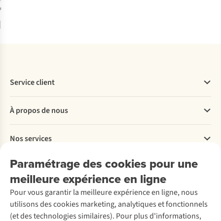
disponible
Comparer
Service client
Questions fréquentes
À propos de nous
Commander
Payer
Travailler chez A.S.Adventure
Nos services
Livraison
Explore More
Retourner
Entreprise responsable
Location / Location sports d’hiver
Paramétrage des cookies pour une
Rétractation d'une commande
Découvrez
À propos d’Ayacucho
Seconde-main
meilleure expérience en ligne
Entretien & réparations
Nos magasins
Entretien de ski
A.S.Magazine
Garantie
Pour vous garantir la meilleure expérience en ligne, nous
À propos d’A.S.Adventure
Service de lavage
Explore Camp
Contactez-nous
utilisons des cookies marketing, analytiques et fonctionnels
Déclaration d'accessibilité
Entretien de chaussures
Gear Check
(et des technologies similaires). Pour plus d'informations,
Réparation de chaussures