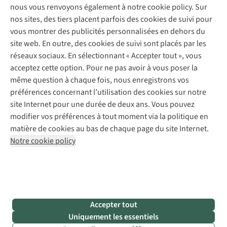
Expertise & conseils
nous vous renvoyons également à notre cookie policy. Sur
Abonnez-vous à la newsletter
Réparation de vêtements
nos sites, des tiers placent parfois des cookies de suivi pour
Retouches
vous montrer des publicités personnalisées en dehors du
Pour les entreprises
Suivez-nous
site web. En outre, des cookies de suivi sont placés par les
réseaux sociaux. En sélectionnant « Accepter tout », vous
acceptez cette option. Pour ne pas avoir à vous poser la
même question à chaque fois, nous enregistrons vos
préférences concernant l’utilisation des cookies sur notre
site Internet pour une durée de deux ans. Vous pouvez
Mentions légales
Politique de confidentialité
modifier vos préférences à tout moment via la politique en
Conditions générales
Cookie Policy
matière de cookies au bas de chaque page du site Internet.
Notre cookie policy
AS Adventure Luxemburg SA,
Boulevard F.W. Raiffeisen 25,
L-2411 Luxembourg
team@asadventure.com
+32 (0)3 828 30 15
TVA LU 145.75.057
Accepter tout
Uniquement les essentiels