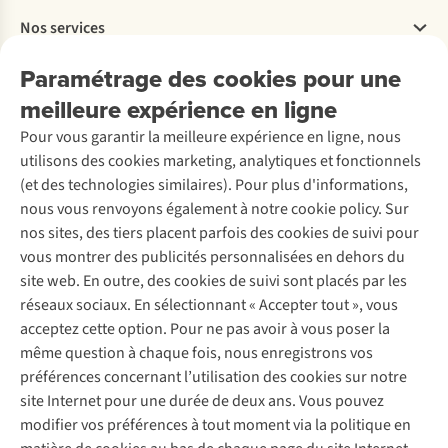
Payer
Travailler chez A.S.Adventure
Nos services
Livraison
Explore More
Retourner
Entreprise responsable
Location / Location sports d’hiver
Paramétrage des cookies pour une
Rétractation d'une commande
Découvrez
À propos d’Ayacucho
Seconde-main
meilleure expérience en ligne
Entretien & réparations
Nos magasins
Entretien de ski
A.S.Magazine
Garantie
Pour vous garantir la meilleure expérience en ligne, nous
À propos d’A.S.Adventure
Service de lavage
Explore Camp
Contactez-nous
utilisons des cookies marketing, analytiques et fonctionnels
Déclaration d'accessibilité
Entretien de chaussures
Gear Check
(et des technologies similaires). Pour plus d'informations,
Réparation de chaussures
Expertise & conseils
nous vous renvoyons également à notre cookie policy. Sur
Abonnez-vous à la newsletter
Réparation de vêtements
nos sites, des tiers placent parfois des cookies de suivi pour
Retouches
vous montrer des publicités personnalisées en dehors du
Pour les entreprises
Suivez-nous
site web. En outre, des cookies de suivi sont placés par les
réseaux sociaux. En sélectionnant « Accepter tout », vous
acceptez cette option. Pour ne pas avoir à vous poser la
même question à chaque fois, nous enregistrons vos
préférences concernant l’utilisation des cookies sur notre
site Internet pour une durée de deux ans. Vous pouvez
Mentions légales
Politique de confidentialité
modifier vos préférences à tout moment via la politique en
Conditions générales
Cookie Policy