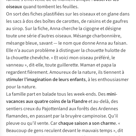
oiseaux
quand tombent les feuilles.
On sort des fiches plastifiées sur les oiseaux et on glane dans
les sacs à dos des boîtes de carottes, de raisins et de gaufres
au sirop. Sur la fiche, Anna cherche la cigogne et désigne
toute une série d’autres oiseaux. Mésange charbonnière,
mésange bleue, savant — le nom que donne Anna au faisan.
Elle n’a aucun problème à distinguer la chouette hulotte de
la chouette chevêche. « Et voici mon oiseau préféré, le
vanneau », dit-elle, toute guillerette. Maman et papa la
regardent fièrement. Amoureux de la nature, ils tiennent à
stimuler l’imagination de leurs enfants
, à les enthousiasmer
pour la nature.
La famille part en balade tous les week-ends. Des
mini-
vacances aux quatre coins de la Flandre
et au-delà, des
sentiers creux du Pajottenland aux forêts des Ardennes
flamandes, en passant par la bruyère campinoise. Qu’il
pleuve ou qu’il vente. Car
chaque saison a son charm
e. «
Beaucoup de gens reculent devant le mauvais temps », dit