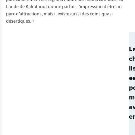
Lande de Kalmthout donne parfois l’impression d’être un
parc d’attractions, mais il existe aussi des coins quasi
désertiques. »
L
c
li
e
p
m
a
e