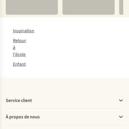
Inspiration
Retour
à
l'école
Enfant
Service client
Questions fréquentes
À propos de nous
Commander
Payer
Travailler chez A.S.Adventure