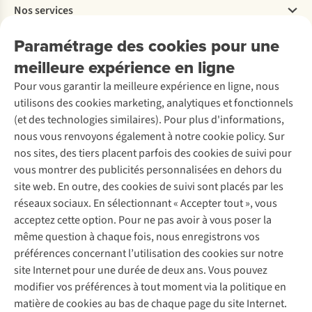
Nos services
Livraison
Explore More
Retourner
Entreprise responsable
Location / Location sports d’hiver
Paramétrage des cookies pour une
Rétractation d'une commande
Découvrez
À propos d’Ayacucho
Seconde-main
meilleure expérience en ligne
Entretien & réparations
Nos magasins
Entretien de ski
A.S.Magazine
Garantie
Pour vous garantir la meilleure expérience en ligne, nous
À propos d’A.S.Adventure
Service de lavage
Explore Camp
Contactez-nous
utilisons des cookies marketing, analytiques et fonctionnels
Déclaration d'accessibilité
Entretien de chaussures
Gear Check
(et des technologies similaires). Pour plus d'informations,
Réparation de chaussures
Expertise & conseils
nous vous renvoyons également à notre cookie policy. Sur
Abonnez-vous à la newsletter
Réparation de vêtements
nos sites, des tiers placent parfois des cookies de suivi pour
Retouches
vous montrer des publicités personnalisées en dehors du
Pour les entreprises
Suivez-nous
site web. En outre, des cookies de suivi sont placés par les
réseaux sociaux. En sélectionnant « Accepter tout », vous
acceptez cette option. Pour ne pas avoir à vous poser la
même question à chaque fois, nous enregistrons vos
préférences concernant l’utilisation des cookies sur notre
site Internet pour une durée de deux ans. Vous pouvez
Mentions légales
Politique de confidentialité
modifier vos préférences à tout moment via la politique en
Conditions générales
Cookie Policy
matière de cookies au bas de chaque page du site Internet.