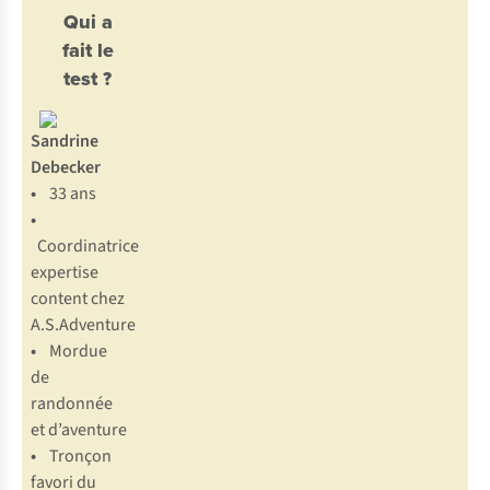
Qui a
fait le
test ?
Sandrine
Debecker
•
33 ans
•
Coordinatrice
expertise
content chez
A.S.Adventure
•
Mordue
de
randonnée
et d’aventure
•
Tronçon
favori du