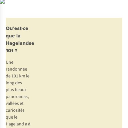
Qu’est-ce
que la
Hagelandse
101 ?
Une
randonnée
de 101 km le
long des
plus beaux
panoramas,
vallées et
curiosités
que le
Hageland a à