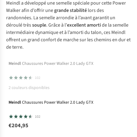
Meindl a développé une semelle spéciale pour cette Power
Walker afin d’offrir une
grande stabilité
lors des
randonnées. La semelle arrondie à l’avant garantit un
déroulé très
souple
. Grâce à l’
excellent amorti
de la semelle
intermédiaire dynamique et à l’amorti du talon, ces Meindl
offrent un grand confort de marche sur les chemins en dur et
de terre.
Temporairement en rupture de stock mais
Meindl
Chaussures Power Walker 2.0 Lady GTX
disponible dans d'autres couleurs
102
2
couleurs disponibles
Gore-Tex
Meindl
Chaussures Power Walker 2.0 Lady GTX
102
€204,95