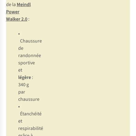
de la
Meindl
Power
Walker 2.0
:
•
Chaussure
de
randonnée
sportive
et
légère
:
340 g
par
chaussure
•
Étanchéité
et
respirabilité
grâce à