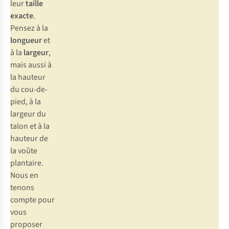
leur
taille
exacte
.
Pensez à la
longueur
et
à la
largeur
,
mais aussi à
la hauteur
du cou-de-
pied, à la
largeur du
talon et à la
hauteur de
la voûte
plantaire.
Nous en
tenons
compte pour
vous
proposer