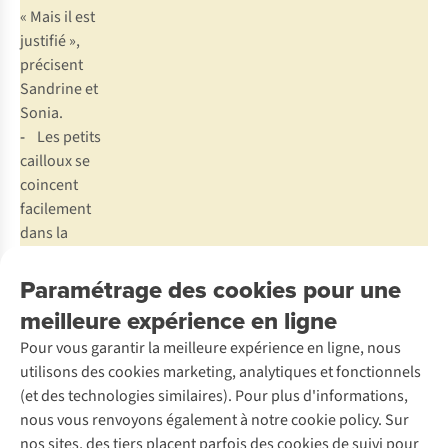
« Mais il est
justifié »,
précisent
Sandrine et
Sonia.
-
Les petits
cailloux se
coincent
facilement
dans la
semelle.
Paramétrage des cookies pour une
meilleure expérience en ligne
À propos de Meindl
Pour vous garantir la meilleure expérience en ligne, nous
utilisons des cookies marketing, analytiques et fonctionnels
Saviez-vous que votre pied gauche et votre pied droit n’ont
(et des technologies similaires). Pour plus d'informations,
très probablement pas la même taille ? Et qu’ils ne sont pas
nous vous renvoyons également à notre cookie policy. Sur
aussi larges l’un que l’autre ? Meindl tient compte de cette
nos sites, des tiers placent parfois des cookies de suivi pour