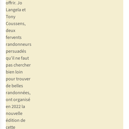
offrir. Jo
Langela et
Tony
Coussens,
deux
fervents
randonneurs
persuadés
qu’il ne faut
pas chercher
bien loin
pour trouver
de belles
randonnées,
ont organisé
en 2022 la
nouvelle
édition de
cette