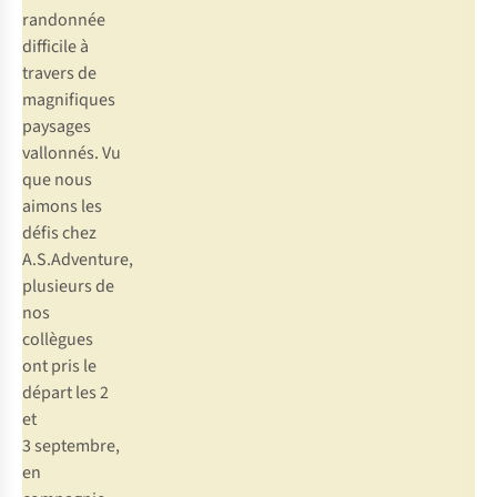
randonnée
difficile à
travers de
magnifiques
paysages
vallonnés. Vu
que nous
aimons les
défis chez
A.S.Adventure,
plusieurs de
nos
collègues
ont pris le
départ les 2
et
3 septembre,
en