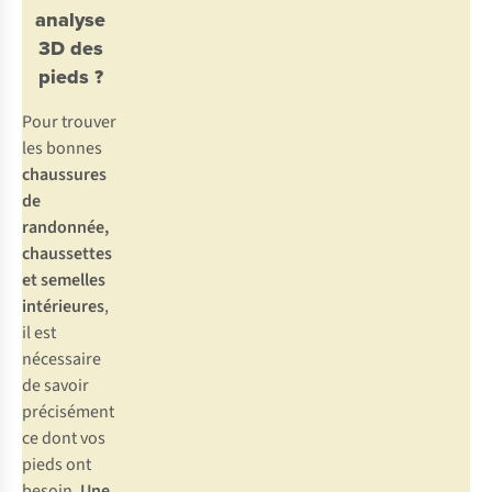
analyse
3D des
pieds ?
Pour trouver
les bonnes
chaussures
de
randonnée,
chaussettes
et semelles
intérieures
,
il est
nécessaire
de savoir
précisément
ce dont vos
pieds ont
besoin.
Une