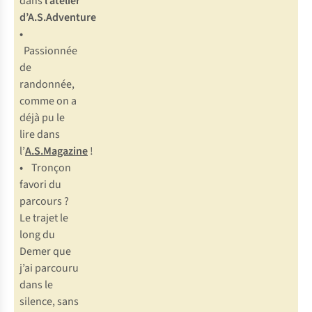
dans
l’atelier
d’A.S.Adventure
•
Passionnée
de
randonnée,
comme on a
déjà pu le
lire dans
l’
A.S.Magazine
!
•
Tronçon
favori du
parcours ?
Le trajet le
long du
Demer que
j’ai parcouru
dans le
silence, sans