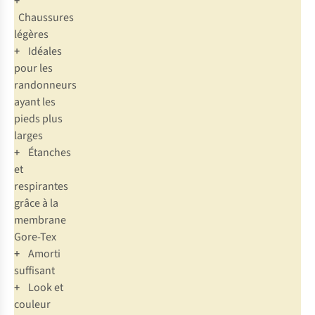
+
Chaussures
légères
+
Idéales
pour les
randonneurs
ayant les
pieds plus
larges
+
Étanches
et
respirantes
grâce à la
membrane
Gore-Tex
+
Amorti
suffisant
+
Look et
couleur