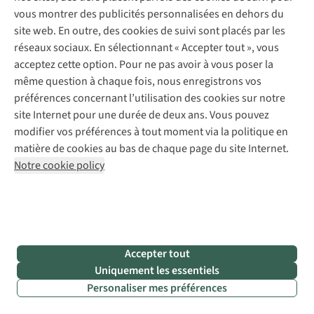
réalité. En effet, les chaussures Meindl sont réputées pour
vous montrer des publicités personnalisées en dehors du
leur
excellent ajustement
. Elles sont adaptées à votre
site web. En outre, des cookies de suivi sont placés par les
anatomie et ne serrent donc pas.
réseaux sociaux. En sélectionnant « Accepter tout », vous
acceptez cette option. Pour ne pas avoir à vous poser la
Trouvez les chaussures Meindl faites pour vous
même question à chaque fois, nous enregistrons vos
préférences concernant l’utilisation des cookies sur notre
site Internet pour une durée de deux ans. Vous pouvez
Encore plus d’inspiration
modifier vos préférences à tout moment via la politique en
matière de cookies au bas de chaque page du site Internet.
Notre cookie policy
Vous recherchez des chaussures de randonnée à la fois
légères et robustes ? Notre ambASadrice Elien Van Den
Enden a testé
la Meindl Ohio
.
Accepter tout
Uniquement les essentiels
Personaliser mes préférences
Moyennant de bons soins, vos chaussures de randonnée
dureront des années ! Suivez nos
conseils d’entretien
grâce