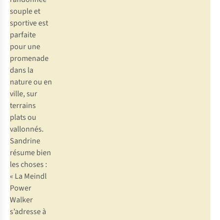
souple et
sportive est
parfaite
pour une
promenade
dans la
nature ou en
ville, sur
terrains
plats ou
vallonnés.
Sandrine
résume bien
les choses :
« La Meindl
Power
Walker
s’adresse à