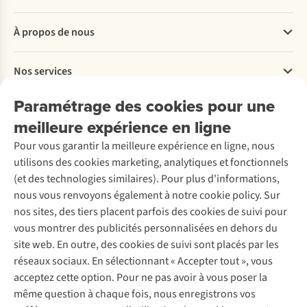
Questions fréquentes
À propos de nous
Commander
Payer
Travailler chez A.S.Adventure
Nos services
Livraison
Explore More
Retourner
Entreprise responsable
Location / Location sports d’hiver
Paramétrage des cookies pour une
Rétractation d'une commande
Découvrez
À propos d’Ayacucho
Seconde-main
meilleure expérience en ligne
Entretien & réparations
Nos magasins
Entretien de ski
A.S.Magazine
Garantie
Pour vous garantir la meilleure expérience en ligne, nous
À propos d’A.S.Adventure
Service de lavage
Explore Camp
Contactez-nous
utilisons des cookies marketing, analytiques et fonctionnels
Déclaration d'accessibilité
Entretien de chaussures
Gear Check
(et des technologies similaires). Pour plus d'informations,
Réparation de chaussures
Expertise & conseils
nous vous renvoyons également à notre cookie policy. Sur
Abonnez-vous à la newsletter
Réparation de vêtements
nos sites, des tiers placent parfois des cookies de suivi pour
Retouches
vous montrer des publicités personnalisées en dehors du
Pour les entreprises
Suivez-nous
site web. En outre, des cookies de suivi sont placés par les
réseaux sociaux. En sélectionnant « Accepter tout », vous
acceptez cette option. Pour ne pas avoir à vous poser la
même question à chaque fois, nous enregistrons vos