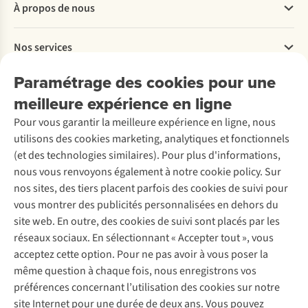
À propos de nous
Commander
Payer
Travailler chez A.S.Adventure
Nos services
Livraison
Explore More
Retourner
Entreprise responsable
Location / Location sports d’hiver
Paramétrage des cookies pour une
Rétractation d'une commande
Découvrez
À propos d’Ayacucho
Seconde-main
meilleure expérience en ligne
Entretien & réparations
Nos magasins
Entretien de ski
A.S.Magazine
Garantie
Pour vous garantir la meilleure expérience en ligne, nous
À propos d’A.S.Adventure
Service de lavage
Explore Camp
Contactez-nous
utilisons des cookies marketing, analytiques et fonctionnels
Déclaration d'accessibilité
Entretien de chaussures
Gear Check
(et des technologies similaires). Pour plus d'informations,
Réparation de chaussures
Expertise & conseils
nous vous renvoyons également à notre cookie policy. Sur
Abonnez-vous à la newsletter
Réparation de vêtements
nos sites, des tiers placent parfois des cookies de suivi pour
Retouches
vous montrer des publicités personnalisées en dehors du
Pour les entreprises
Suivez-nous
site web. En outre, des cookies de suivi sont placés par les
réseaux sociaux. En sélectionnant « Accepter tout », vous
acceptez cette option. Pour ne pas avoir à vous poser la
même question à chaque fois, nous enregistrons vos
préférences concernant l’utilisation des cookies sur notre
site Internet pour une durée de deux ans. Vous pouvez