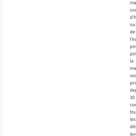
ma
co
d’
ou
de
l
’e
po
po
la
m
v
o
pr
de
30
co
t
o
l
es
dé
q
u