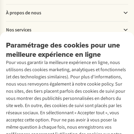
Questions fréquentes
À propos de nous
Commander
Payer
Travailler chez A.S.Adventure
Nos services
Livraison
Explore More
Retourner
Entreprise responsable
Location / Location sports d’hiver
Paramétrage des cookies pour une
Rétractation d'une commande
Découvrez
À propos d’Ayacucho
Seconde-main
meilleure expérience en ligne
Entretien & réparations
Nos magasins
Entretien de ski
A.S.Magazine
Garantie
Pour vous garantir la meilleure expérience en ligne, nous
À propos d’A.S.Adventure
Service de lavage
Explore Camp
Contactez-nous
utilisons des cookies marketing, analytiques et fonctionnels
Déclaration d'accessibilité
Entretien de chaussures
Gear Check
(et des technologies similaires). Pour plus d'informations,
Réparation de chaussures
Expertise & conseils
nous vous renvoyons également à notre cookie policy. Sur
Abonnez-vous à la newsletter
Réparation de vêtements
nos sites, des tiers placent parfois des cookies de suivi pour
Retouches
vous montrer des publicités personnalisées en dehors du
Pour les entreprises
Suivez-nous
site web. En outre, des cookies de suivi sont placés par les
réseaux sociaux. En sélectionnant « Accepter tout », vous
acceptez cette option. Pour ne pas avoir à vous poser la
même question à chaque fois, nous enregistrons vos