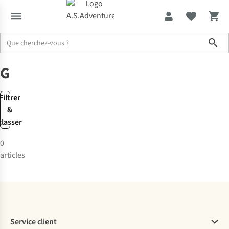
Sho
Marques
Gabor
Gabor
Filtrer
&
classer
0
articles
Service client