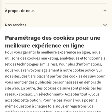
Questions fréquentes
À propos de nous
Commander
Payer
Travailler chez A.S.Adventure
Nos services
Livraison
Explore More
Retourner
Entreprise responsable
Location / Location sports d’hiver
Paramétrage des cookies pour une
Rétractation d'une commande
Découvrez
À propos d’Ayacucho
Seconde-main
meilleure expérience en ligne
Entretien & réparations
Nos magasins
Entretien de ski
A.S.Magazine
Garantie
Pour vous garantir la meilleure expérience en ligne, nous
À propos d’A.S.Adventure
Service de lavage
Explore Camp
Contactez-nous
utilisons des cookies marketing, analytiques et fonctionnels
Déclaration d'accessibilité
Entretien de chaussures
Gear Check
(et des technologies similaires). Pour plus d'informations,
Réparation de chaussures
Expertise & conseils
nous vous renvoyons également à notre cookie policy. Sur
Abonnez-vous à la newsletter
Réparation de vêtements
nos sites, des tiers placent parfois des cookies de suivi pour
Retouches
vous montrer des publicités personnalisées en dehors du
Pour les entreprises
Suivez-nous
site web. En outre, des cookies de suivi sont placés par les
réseaux sociaux. En sélectionnant « Accepter tout », vous
acceptez cette option. Pour ne pas avoir à vous poser la
même question à chaque fois, nous enregistrons vos