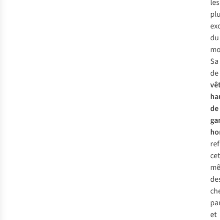
les
pl
ex
du
mo
Sa 
de
vê
ha
de
ga
ho
ref
cet
m
de
ch
pa
et