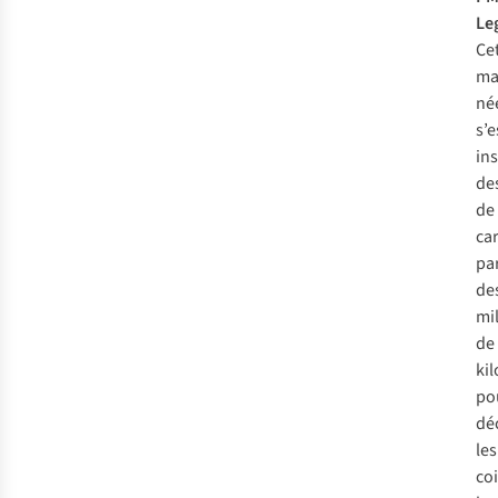
Le
Ce
ma
né
s’e
in
des
de
ca
pa
de
mil
de
ki
po
dé
les
co