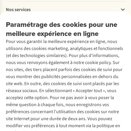
Payer
Travailler chez A.S.Adventure
Nos services
Livraison
Explore More
Retourner
Entreprise responsable
Location / Location sports d’hiver
Paramétrage des cookies pour une
Rétractation d'une commande
Découvrez
À propos d’Ayacucho
Seconde-main
meilleure expérience en ligne
Entretien & réparations
Nos magasins
Entretien de ski
A.S.Magazine
Garantie
Pour vous garantir la meilleure expérience en ligne, nous
À propos d’A.S.Adventure
Service de lavage
Explore Camp
Contactez-nous
utilisons des cookies marketing, analytiques et fonctionnels
Déclaration d'accessibilité
Entretien de chaussures
Gear Check
(et des technologies similaires). Pour plus d'informations,
Réparation de chaussures
Expertise & conseils
nous vous renvoyons également à notre cookie policy. Sur
Abonnez-vous à la newsletter
Réparation de vêtements
nos sites, des tiers placent parfois des cookies de suivi pour
Retouches
vous montrer des publicités personnalisées en dehors du
Pour les entreprises
Suivez-nous
site web. En outre, des cookies de suivi sont placés par les
réseaux sociaux. En sélectionnant « Accepter tout », vous
acceptez cette option. Pour ne pas avoir à vous poser la
même question à chaque fois, nous enregistrons vos
préférences concernant l’utilisation des cookies sur notre
site Internet pour une durée de deux ans. Vous pouvez
Mentions légales
Politique de confidentialité
modifier vos préférences à tout moment via la politique en
Conditions générales
Cookie Policy