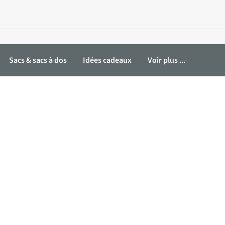
Sacs & sacs à dos
Idées cadeaux
Voir plus ...