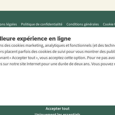
ons légales
Politique de confidentialité
Conditions générales
Cookie 
leure expérience en ligne
ons des cookies marketing, analytiques et fonctionnels (et des tech
ers placent parfois des cookies de suivi pour vous montrer des publ
onnant « Accepter tout », vous acceptez cette option. Pour ne pas a
es sur notre site Internet pour une durée de deux ans. Vous pouvez 
Accepter tout
Uniquement les essentiels