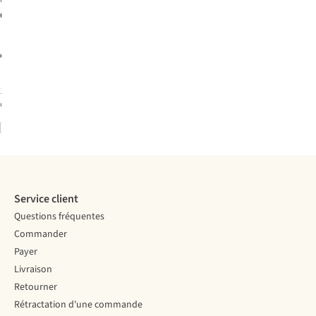
Guides
Los
Angeles &
Southern
€17,95
California
Rough
1
couleur
disponible
Comparer
Service client
Questions fréquentes
Commander
Payer
Livraison
Retourner
Rétractation d'une commande