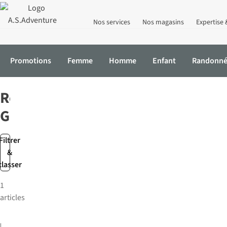
Nos services
Nos magasins
Expertise 
Promotions
Femme
Homme
Enfant
Randonn
Accueil
Marques
Rough Guides
Rough
Guides
Filtrer
&
classer
1
articles
Rough