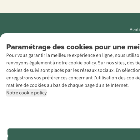
Menti
AS Adventure
Paramétrage des cookies pour une meil
Luxemburg SA,
Pour vous garantir la meilleure expérience en ligne, nous utilis
Boulevard F.W.
renvoyons également à notre cookie policy. Sur nos sites, des ti
Raiffeisen 25, L-
cookies de suivi sont placés par les réseaux sociaux. En sélecti
2411
enregistrons vos préférences concernant l’utilisation des cooki
Luxembourg
matière de cookies au bas de chaque page du site Internet.
+32 (0)3 828
Notre cookie policy
30 15
team@asadventure.com
TVA LU
145.75.057