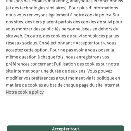
utilisons des cookies marketing, analytiques et fonctionnels
Déclaration d'accessibilité
Entretien de chaussures
Gear Check
(et des technologies similaires). Pour plus d'informations,
Réparation de chaussures
Expertise & conseils
nous vous renvoyons également à notre cookie policy. Sur
Abonnez-vous à la newsletter
Réparation de vêtements
nos sites, des tiers placent parfois des cookies de suivi pour
Retouches
vous montrer des publicités personnalisées en dehors du
Pour les entreprises
Suivez-nous
site web. En outre, des cookies de suivi sont placés par les
réseaux sociaux. En sélectionnant « Accepter tout », vous
acceptez cette option. Pour ne pas avoir à vous poser la
même question à chaque fois, nous enregistrons vos
préférences concernant l’utilisation des cookies sur notre
site Internet pour une durée de deux ans. Vous pouvez
Mentions légales
Politique de confidentialité
modifier vos préférences à tout moment via la politique en
Conditions générales
Cookie Policy
matière de cookies au bas de chaque page du site Internet.
Notre cookie policy
AS Adventure Luxemburg SA,
Boulevard F.W. Raiffeisen 25,
L-2411 Luxembourg
team@asadventure.com
+32 (0)3 828 30 15
TVA LU 145.75.057
Accepter tout