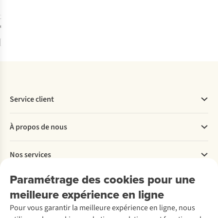
A1
1
couleur
disponible
Comparer
Service client
Questions fréquentes
À propos de nous
Commander
Payer
Travailler chez A.S.Adventure
Nos services
Livraison
Explore More
Retourner
Entreprise responsable
Location / Location sports d’hiver
Paramétrage des cookies pour une
Rétractation d'une commande
Découvrez
À propos d’Ayacucho
Seconde-main
meilleure expérience en ligne
Entretien & réparations
Nos magasins
Entretien de ski
A.S.Magazine
Garantie
Pour vous garantir la meilleure expérience en ligne, nous
À propos d’A.S.Adventure
Service de lavage
Explore Camp
Contactez-nous